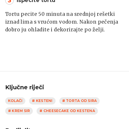
3
Ispecite tortu
Tortu pecite 50 minuta na srednjoj rešetki
iznad lima s vrućom vodom. Nakon pečenja
dobro ju ohladite i dekorirajte po želji.
Ključne riječi
KOLAČI
# KESTENI
# TORTA OD SIRA
# KREM SIR
# CHEESECAKE OD KESTENA