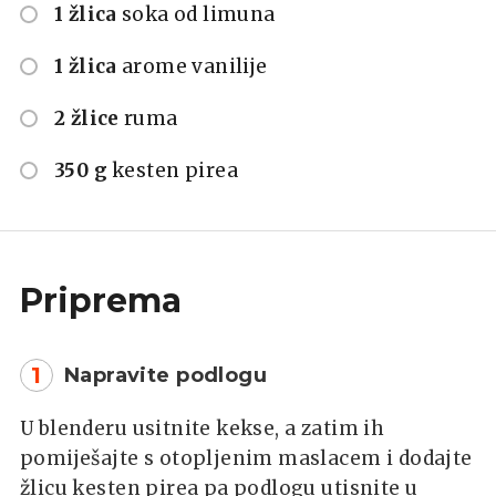
1 žlica
soka od limuna
1 žlica
arome vanilije
2 žlice
ruma
350 g
kesten pirea
Priprema
1
Napravite podlogu
U blenderu usitnite kekse, a zatim ih
pomiješajte s otopljenim maslacem i dodajte
žlicu kesten pirea pa podlogu utisnite u