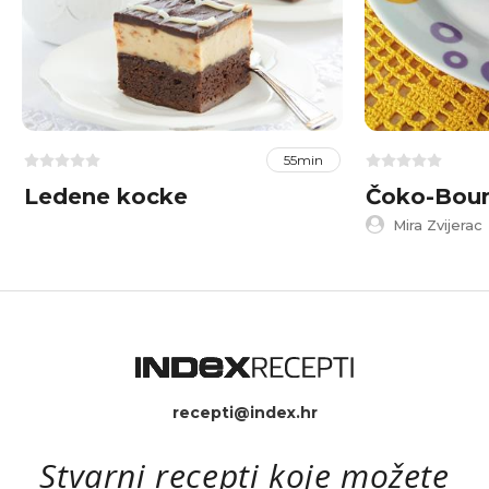
55min
Ledene kocke
Čoko-Bou
Mira Zvijerac
recepti@index.hr
Stvarni recepti koje možete