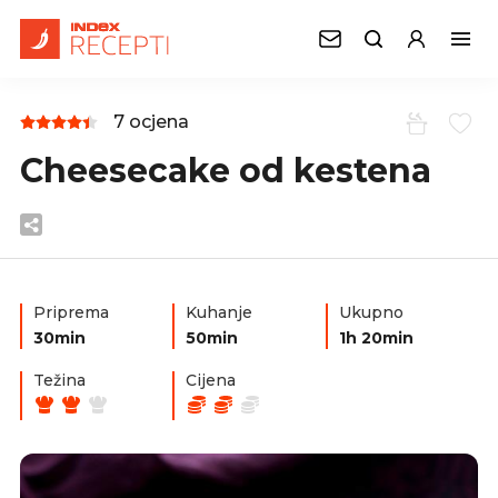
7 ocjena
Cheesecake od kestena
Priprema
Kuhanje
Ukupno
30min
50min
1h 20min
Težina
Cijena