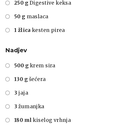
250 g
Digestive keksa
50 g
maslaca
1 žlica
kesten pirea
Nadjev
500 g
krem sira
130 g
šećera
3
jaja
3
žumanjka
180 ml
kiselog vrhnja