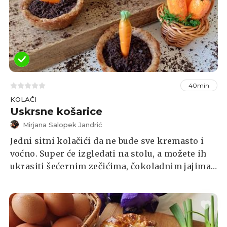
40min
KOLAČI
Uskrsne košarice
Mirjana Salopek Jandrić
Jedni sitni kolačići da ne bude sve kremasto i
voćno. Super će izgledati na stolu, a možete ih
ukrasiti šećernim zečićima, čokoladnim jajima i
drugim ukrasima.