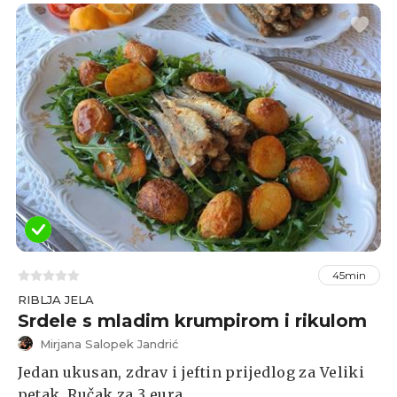
45min
RIBLJA JELA
Srdele s mladim krumpirom i rikulom
Mirjana Salopek Jandrić
Jedan ukusan, zdrav i jeftin prijedlog za Veliki
petak. Ručak za 3 eura.