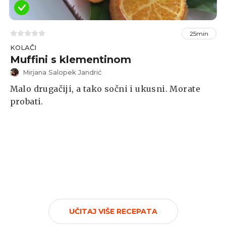
25min
KOLAČI
Muffini s klementinom
Mirjana Salopek Jandrić
Malo drugačiji, a tako sočni i ukusni. Morate
probati.
UČITAJ VIŠE RECEPATA