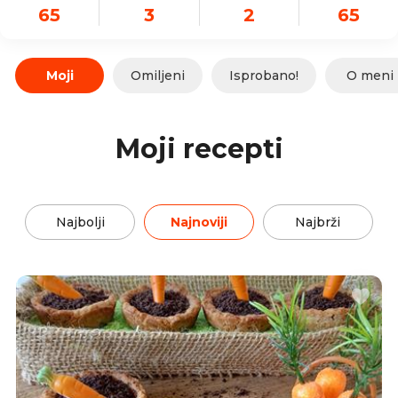
65
3
2
65
Moji
Omiljeni
Isprobano!
O meni
Moji recepti
Najbolji
Najnoviji
Najbrži