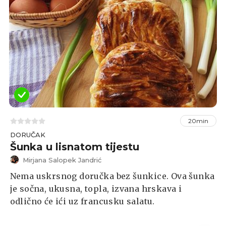
20min
DORUČAK
Šunka u lisnatom tijestu
Mirjana Salopek Jandrić
Nema uskrsnog doručka bez šunkice. Ova šunka
je sočna, ukusna, topla, izvana hrskava i
odlično će ići uz francusku salatu.