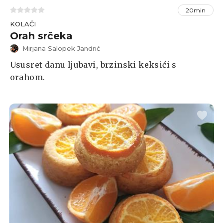
20min
KOLAČI
Orah srčeka
Mirjana Salopek Jandrić
Ususret danu ljubavi, brzinski keksići s
orahom.