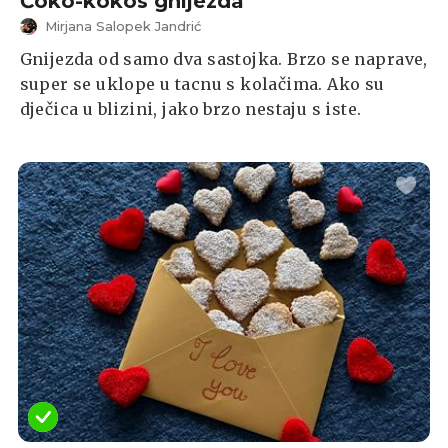
Čoko-kokos gnijezda
Mirjana Salopek Jandrić
Gnijezda od samo dva sastojka. Brzo se naprave,
super se uklope u tacnu s kolačima. Ako su
dječica u blizini, jako brzo nestaju s iste.