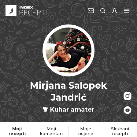
Mirjana Salopek
Jandrić
Kuhar amater
Moji
Moji
Moje
Skuhani
recepti
komentari
ocjene
recepti