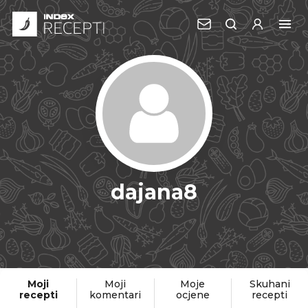
dajana8
Moji
Moji
Moje
Skuhani
recepti
komentari
ocjene
recepti