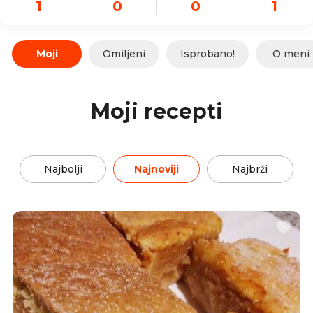
1
0
0
1
Moji
Omiljeni
Isprobano!
O meni
Moji recepti
Najbolji
Najnoviji
Najbrži