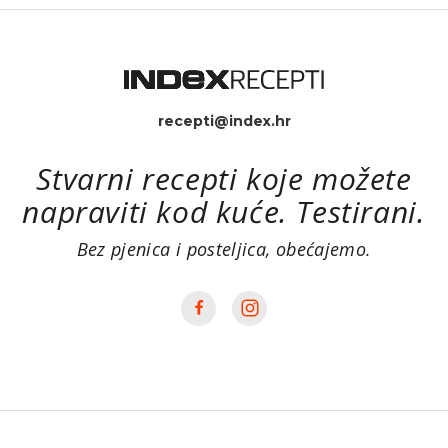
muffine, staviš peći, izvadiš i poslužiš, a kao
rezultat dobiješ oduševljene prijatelje i ekstra
zadovoljna nepca uz minimalnu količinu tvog
truda. :) Uživajte!
recepti@index.hr
Stvarni recepti koje možete
napraviti kod kuće. Testirani.
Bez pjenica i posteljica, obećajemo.