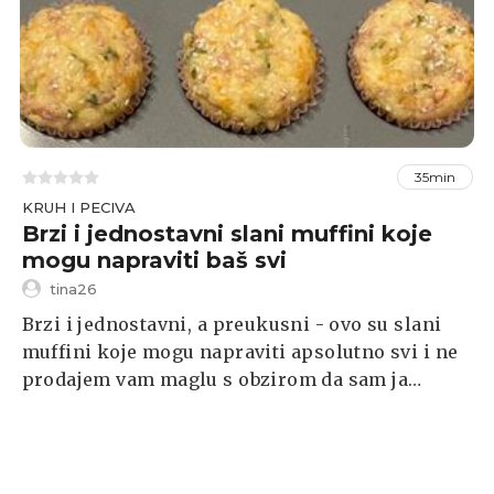
35min
KRUH I PECIVA
Brzi i jednostavni slani muffini koje
mogu napraviti baš svi
tina26
Brzi i jednostavni, a preukusni - ovo su slani
muffini koje mogu napraviti apsolutno svi i ne
prodajem vam maglu s obzirom da sam ja
"kuharica" koja tek kreće klesati svoje
kulinarske vještine. :) Nema skrivenih i
kompliciranih koraka, brzinski narežeš što
treba, umutiš u smjesu, rasporediš u kalup za