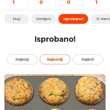
1
0
0
1
Moji
Omiljeni
Isprobano!
O meni
Isprobano!
Najbolji
Najnoviji
Najbrži