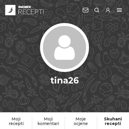
tina26
Moji
Moji
Moje
Skuhani
recepti
komentari
ocjene
recepti