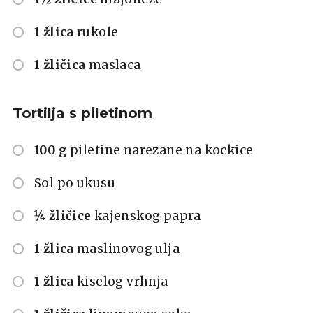
1 žlica
rukole
1 žličica
maslaca
Tortilja s piletinom
100 g
piletine narezane na kockice
Sol po ukusu
¼ žličice
kajenskog papra
1 žlica
maslinovog ulja
1 žlica
kiselog vrhnja