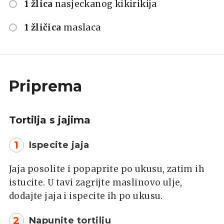
1 žlica
nasjeckanog kikirikija
1 žličica
maslaca
Priprema
Tortilja s jajima
1
Ispecite jaja
Jaja posolite i popaprite po ukusu, zatim ih
istucite. U tavi zagrijte maslinovo ulje,
dodajte jaja i ispecite ih po ukusu.
2
Napunite tortilju