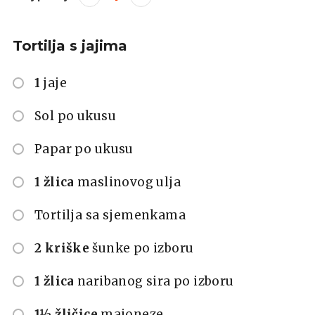
Tortilja s jajima
1
jaje
Sol po ukusu
Papar po ukusu
1 žlica
maslinovog ulja
Tortilja sa sjemenkama
2 kriške
šunke po izboru
1 žlica
naribanog sira po izboru
1½ žličice
majoneze