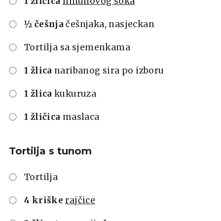
1 žličica
limunovog soka
½ češnja
češnjaka, nasjeckan
Tortilja sa sjemenkama
1 žlica
naribanog sira po izboru
1 žlica
kukuruza
1 žličica
maslaca
Tortilja s tunom
Tortilja
4 kriške
rajčice