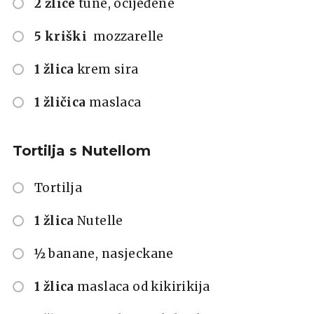
2 žlice
tune, ocijeđene
5 kriški
mozzarelle
1 žlica
krem sira
1 žličica
maslaca
Tortilja s Nutellom
Tortilja
1 žlica
Nutelle
½
banane, nasjeckane
1 žlica
maslaca od kikirikija