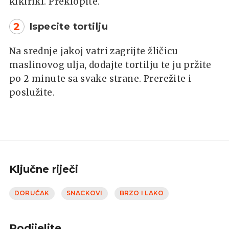
kikiriki. Preklopite.
2
Ispecite tortilju
Na srednje jakoj vatri zagrijte žličicu
maslinovog ulja, dodajte tortilju te ju pržite
po 2 minute sa svake strane. Prerežite i
poslužite.
Ključne riječi
DORUČAK
SNACKOVI
BRZO I LAKO
Podijelite