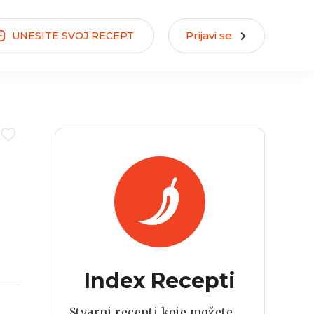
Prijavi se
UNESITE
SVOJ
RECEPT
Index Recepti
Stvarni recepti koje možete