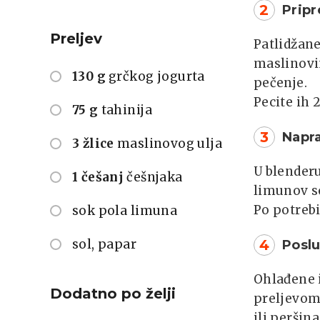
2
Pripr
Preljev
Patlidžane
maslinovim
130 g
grčkog jogurta
pečenje.
Pecite ih
75 g
tahinija
3
Napra
3 žlice
maslinovog ulja
U blenderu
1 češanj
češnjaka
limunov s
Po potrebi
sok pola limuna
sol, papar
4
Poslu
Ohlađene i
Dodatno po želji
preljevom
ili peršina