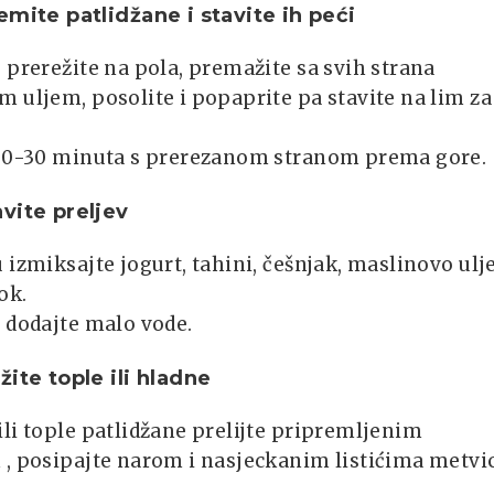
emite patlidžane i stavite ih peći
 prerežite na pola, premažite sa svih strana
 uljem, posolite i popaprite pa stavite na lim za
 20-30 minuta s prerezanom stranom prema gore.
vite preljev
 izmiksajte jogurt, tahini, češnjak, maslinovo ulje
ok.
 dodajte malo vode.
žite tople ili hladne
li tople patlidžane prelijte pripremljenim
 , posipajte narom i nasjeckanim listićima metvi
.