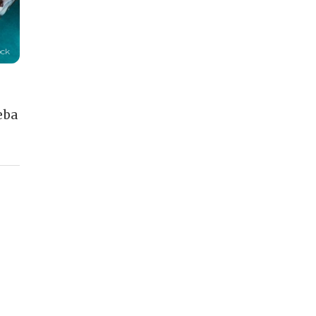
ock
eba