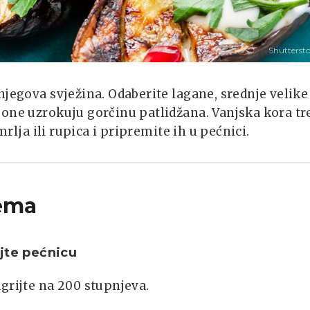
Shutterst
njegova svježina. Odaberite lagane, srednje velike
 one uzrokuju gorčinu patlidžana. Vanjska kora tr
mrlja ili rupica i pripremite ih u pećnici.
ema
jte pećnicu
grijte na 200 stupnjeva.