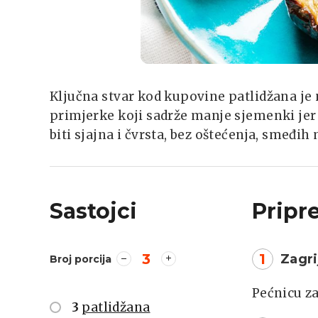
Ključna stvar kod kupovine patlidžana je 
primjerke koji sadrže manje sjemenki jer
biti sjajna i čvrsta, bez oštećenja, smeđih 
Sastojci
Pripr
3
1
Zagri
Broj porcija
Pećnicu za
3
patlidžana