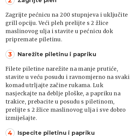
2
Zagrijte pleh
Zagrijte pećnicu na 200 stupnjeva i uključite
grill opciju. Veći pleh prelijte s 2 žlice
maslinovog ulja i stavite u pećnicu dok
pripremate piletinu.
3
Narežite piletinu i papriku
Filete piletine narežite na manje prutiće,
stavite u veću posudu i ravnomjerno na svaki
komad utrljajte začine rukama. Luk
nasjeckajte na deblje ploške, a papriku na
trakice, prebacite u posudu s piletinom,
prelijte s 2 žlice maslinovog ulja i sve dobro
izmiješajte.
4
Ispecite piletinu i papriku