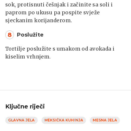
sok, protisnuti češnjak i začinite sa soli i
paprom po ukusu pa pospite svježe
sjeckanim korijanderom.
8
Poslužite
Tortilje poslužite s umakom od avokada i
kiselim vrhnjem.
Ključne riječi
GLAVNA JELA
MEKSIČKA KUHINJA
MESNA JELA