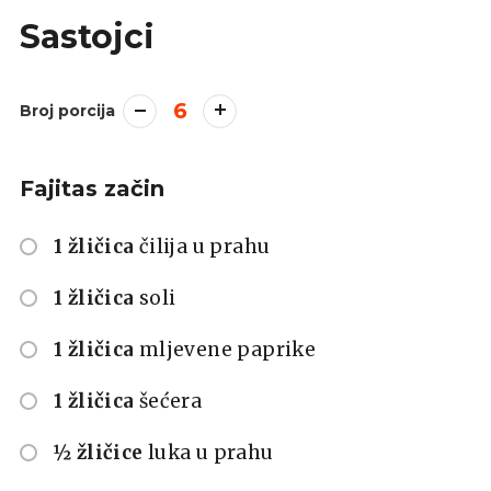
Sastojci
6
Broj porcija
Fajitas začin
1 žličica
čilija u prahu
1 žličica
soli
1 žličica
mljevene paprike
1 žličica
šećera
½ žličice
luka u prahu