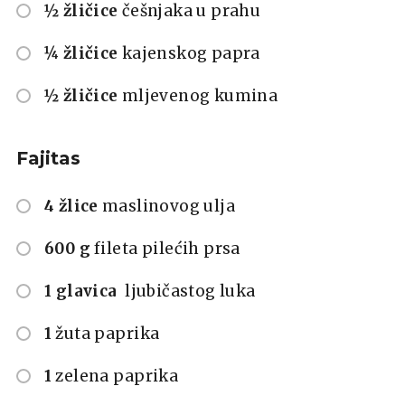
½ žličice
češnjaka u prahu
¼ žličice
kajenskog papra
½ žličice
mljevenog kumina
Fajitas
4 žlice
maslinovog ulja
600 g
fileta pilećih prsa
1 glavica
ljubičastog luka
1
žuta paprika
1
zelena paprika