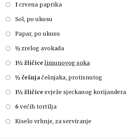
1
crvena paprika
Sol, po ukusu
Papar, po ukusu
½
zrelog avokada
1½ žličice
limunovog soka
½ češnja
češnjaka, protisnutog
1½ žličice
svježe sjeckanog korijandera
6
većih tortilja
Kiselo vrhnje, za serviranje