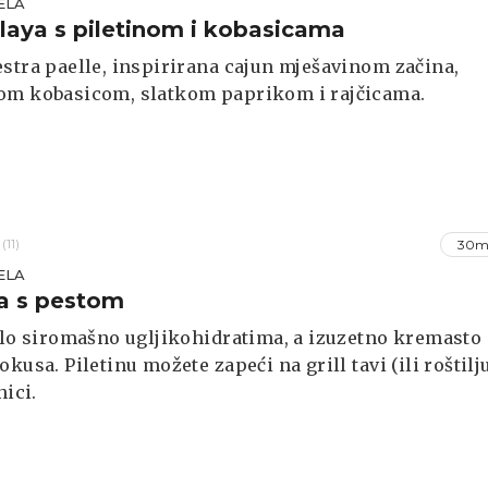
ELA
aya s piletinom i kobasicama
stra paelle, inspirirana cajun mješavinom začina,
om kobasicom, slatkom paprikom i rajčicama.
(11)
30m
ELA
na s pestom
elo siromašno ugljikohidratima, a izuzetno kremasto 
okusa. Piletinu možete zapeći na grill tavi (ili roštilj
nici.