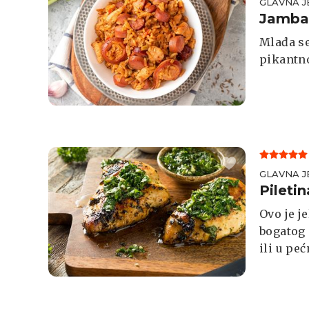
GLAVNA J
Jambal
Mlađa se
pikantn
GLAVNA J
Pileti
Ovo je j
bogatog 
ili u peć