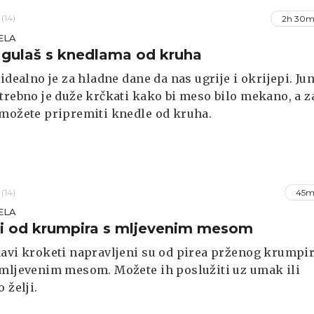
(14)
2h 30m
ELA
 gulaš s knedlama od kruha
 idealno je za hladne dane da nas ugrije i okrijepi. Ju
trebno je duže krčkati kako bi meso bilo mekano, a z
možete pripremiti knedle od kruha.
(14)
45m
ELA
i od krumpira s mljevenim mesom
avi kroketi napravljeni su od pirea prženog krumpir
mljevenim mesom. Možete ih poslužiti uz umak ili
 želji.