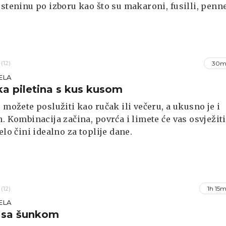
esteninu po izboru kao što su makaroni, fusilli, penne
(12)
30m
ELA
ka piletina s kus kusom
e možete poslužiti kao ručak ili večeru, a ukusno je i
n. Kombinacija začina, povrća i limete će vas osvježiti
elo čini idealno za toplije dane.
(12)
1h 15m
ELA
 sa šunkom