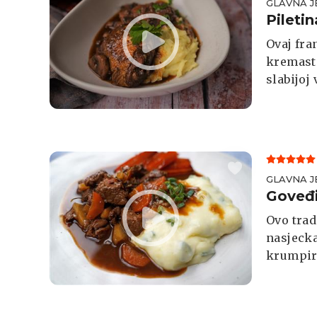
GLAVNA J
Pileti
Ovaj fra
kremasti
slabijoj
GLAVNA J
Goveđi
Ovo trad
nasjeck
krumpira
vatri kak