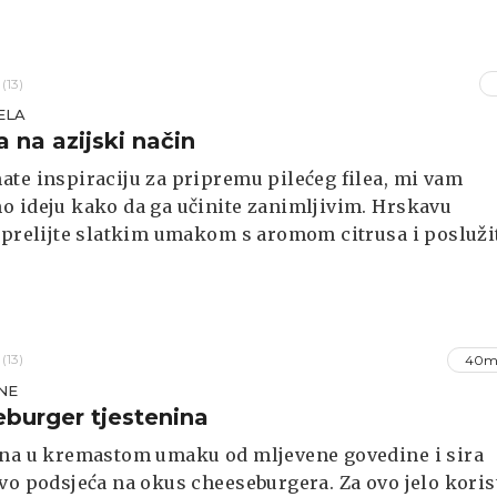
(13)
ELA
a na azijski način
te inspiraciju za pripremu pilećeg filea, mi vam
 ideju kako da ga učinite zanimljivim. Hrskavu
 prelijte slatkim umakom s aromom citrusa i posluži
rezance ili prilog po želji.
(13)
40m
NE
burger tjestenina
ina u kremastom umaku od mljevene govedine i sira
vo podsjeća na okus cheeseburgera. Za ovo jelo koris