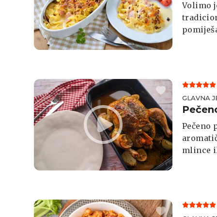
Volimo j
tradicio
pomiješa
pekač, p
pećnici.
GLAVNA J
Pečeno
Pečeno p
aromatič
mlince il