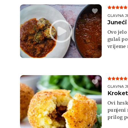
GLAVNA J
Juneći
Ovo jelo
gulaš po
vrijeme 
GLAVNA J
Kroket
Ovi hrsk
punjeni 
prilog po