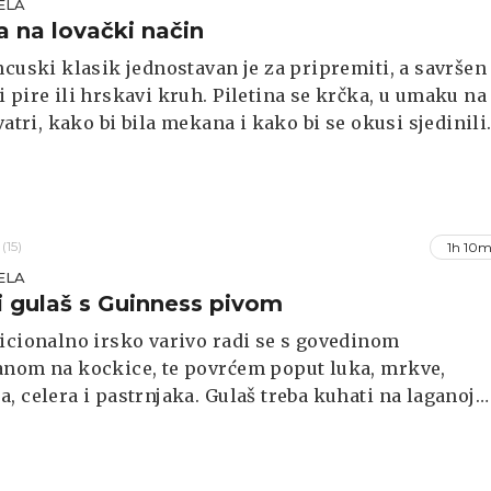
ELA
na na lovački način
ncuski klasik jednostavan je za pripremiti, a savršen
 pire ili hrskavi kruh. Piletina se krčka, u umaku na
 vatri, kako bi bila mekana i kako bi se okusi sjedinili
(15)
1h 10m
ELA
 gulaš s Guinness pivom
icionalno irsko varivo radi se s govedinom
anom na kockice, te povrćem poput luka, mrkve,
, celera i pastrnjaka. Gulaš treba kuhati na laganoj
o bi se svi okusi sjedinili.