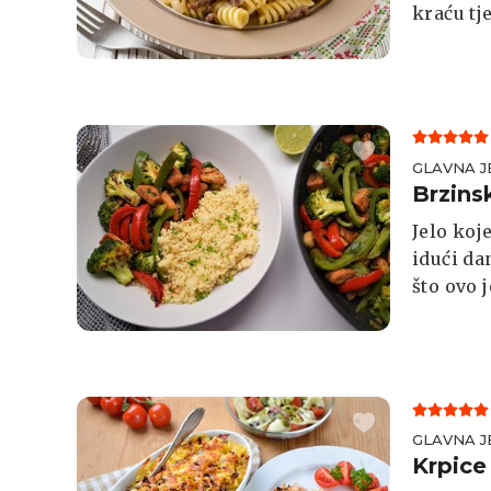
kraću tj
ziti.
GLAVNA J
Brzins
Jelo koj
idući da
što ovo j
GLAVNA J
Krpice