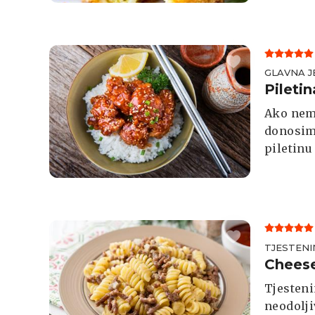
GLAVNA J
Piletin
Ako nema
donosimo
piletinu
uz rižu, 
TJESTENI
Cheese
Tjesten
neodolji