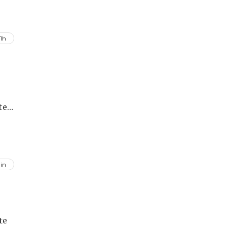
1h
te
in
te