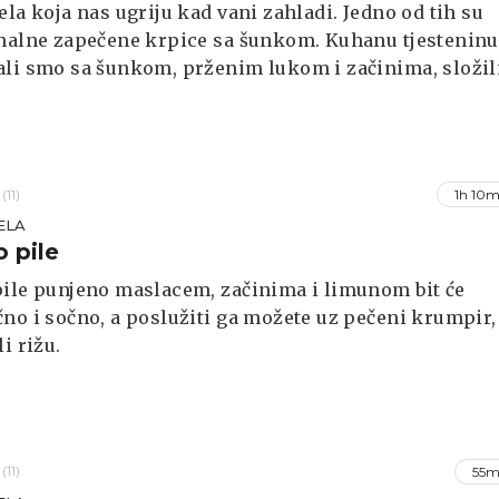
ela koja nas ugriju kad vani zahladi. Jedno od tih su
nalne zapečene krpice sa šunkom. Kuhanu tjesteninu
li smo sa šunkom, prženim lukom i začinima, složil
relili mješavinom jaja, vrhnja i mlijeka te zapekli u
(11)
1h 10m
ELA
 pile
ile punjeno maslacem, začinima i limunom bit će
no i sočno, a poslužiti ga možete uz pečeni krumpir,
i rižu.
(11)
55m