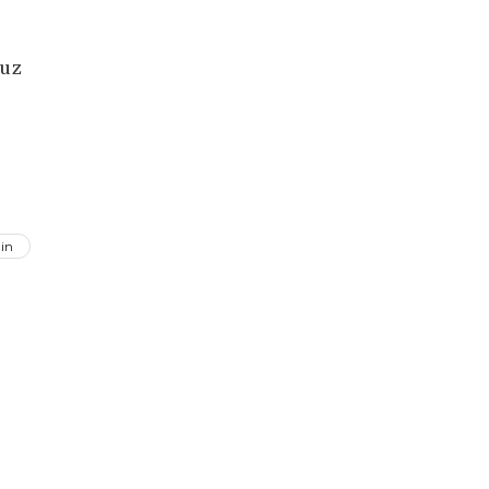
 uz
.
in