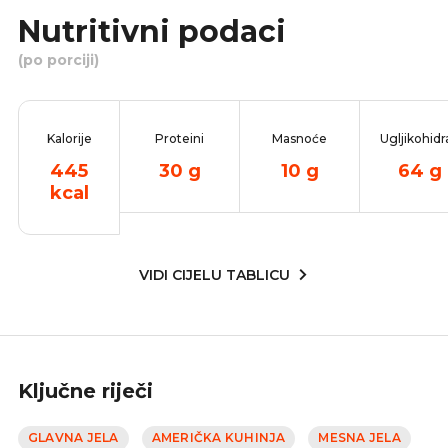
Nutritivni podaci
(po porciji)
Kalorije
Proteini
Masnoće
Ugljikohidr
445
30
g
10
g
64
g
kcal
VIDI CIJELU TABLICU
Ključne riječi
GLAVNA JELA
AMERIČKA KUHINJA
MESNA JELA