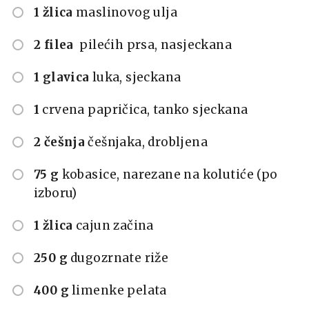
1 žlica
maslinovog ulja
2 filea
pilećih prsa, nasjeckana
1 glavica
luka, sjeckana
1
crvena papričica, tanko sjeckana
2 češnja
češnjaka, drobljena
75 g
kobasice, narezane na kolutiće (po
izboru)
1 žlica
cajun začina
250 g
dugozrnate riže
400 g
limenke pelata