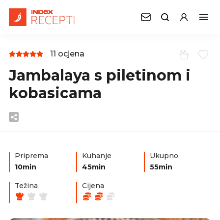
11 ocjena
Jambalaya s piletinom i
kobasicama
Priprema
Kuhanje
Ukupno
10min
45min
55min
Težina
Cijena