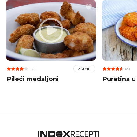
(10)
(8)
30min
Pileći medaljoni
Puretina u