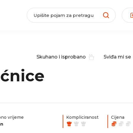
Skuhano i isprobano
Sviđa mi se
ećnice
no vrijeme
Kompliciranost
Cijena
in