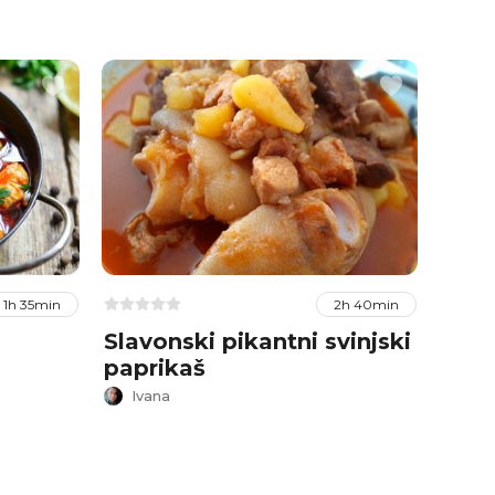
1h 35min
2h 40min
Slavonski pikantni svinjski
Brzi
paprikaš
Ana
Ivana