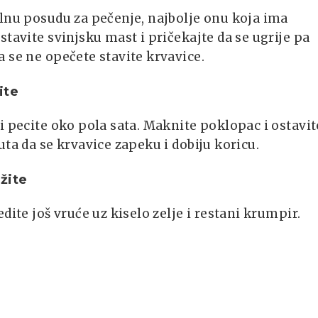
lnu posudu za pečenje, najbolje onu koja ima
stavite svinjsku mast i pričekajte da se ugrije pa
 se ne opečete stavite krvavice.
ite
i pecite oko pola sata. Maknite poklopac i ostavit
uta da se krvavice zapeku i dobiju koricu.
žite
edite još vruće uz kiselo zelje i restani krumpir.