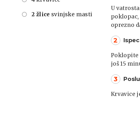
U vatrosta
2 žlice
svinjske masti
poklopac, 
oprezno da
2
Ispec
Poklopite 
još 15 min
3
Poslu
Krvavice j