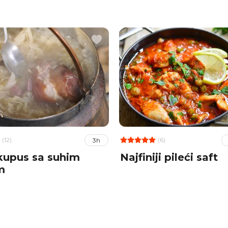
(12)
(6)
3h
 kupus sa suhim
Najfiniji pileći saft
m