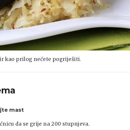
Shutterst
r kao prilog nećete pogriješiti.
ema
jte mast
ćnicu da se grije na 200 stupnjeva.