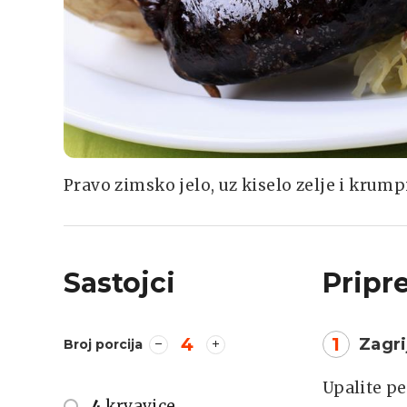
Pravo zimsko jelo, uz kiselo zelje i krumpi
Sastojci
Pripr
4
1
Zagri
Broj porcija
Upalite pe
4
krvavice