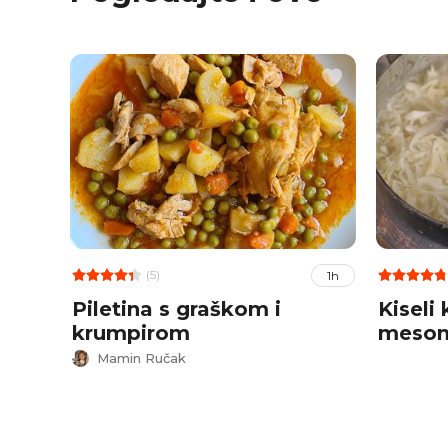
(5)
1h
Piletina s graškom i
Kiseli
krumpirom
meso
Mamin Ručak