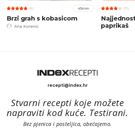
(8)
(13)
45min
Brzi grah s kobasicom
Najjednosta
paprikaš
Ana Korenic
recepti@index.hr
Stvarni recepti koje možete
napraviti kod kuće. Testirani.
Bez pjenica i posteljica, obećajemo.