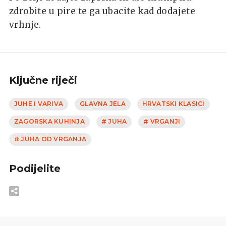
zdrobite u pire te ga ubacite kad dodajete
vrhnje.
Ključne riječi
JUHE I VARIVA
GLAVNA JELA
HRVATSKI KLASICI
ZAGORSKA KUHINJA
# JUHA
# VRGANJI
# JUHA OD VRGANJA
Podijelite