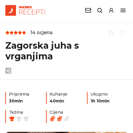
14 ocjena
Zagorska juha s
vrganjima
Priprema
Kuhanje
Ukupno
30min
40min
1h 10min
Težina
Cijena