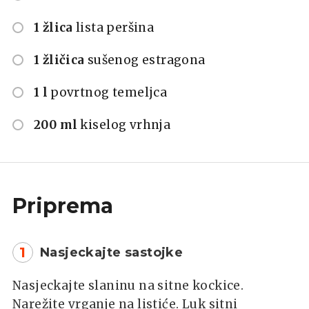
1 žlica
lista peršina
1 žličica
sušenog estragona
1 l
povrtnog temeljca
200 ml
kiselog vrhnja
Priprema
1
Nasjeckajte sastojke
Nasjeckajte slaninu na sitne kockice.
Narežite vrganje na listiće. Luk sitni