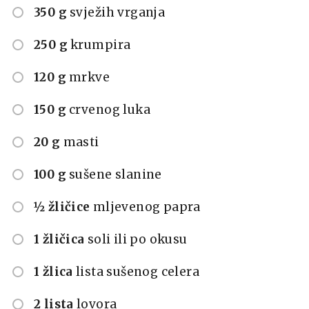
350 g
svježih vrganja
250 g
krumpira
120 g
mrkve
150 g
crvenog luka
20 g
masti
100 g
sušene slanine
½ žličice
mljevenog papra
1 žličica
soli ili po okusu
1 žlica
lista sušenog celera
2 lista
lovora