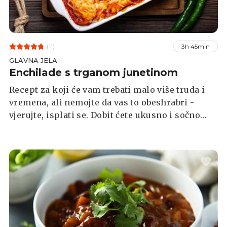
(11)
3h 45min
GLAVNA JELA
Enchilade s trganom junetinom
Recept za koji će vam trebati malo više truda i
vremena, ali nemojte da vas to obeshrabri -
vjerujte, isplati se. Dobit ćete ukusno i sočno
jelo za koje će se tražiti porcija više, pa ne bi
bilo loše da napravite koju viška.