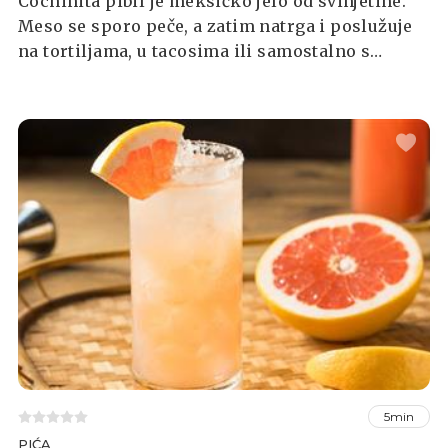
Cochinita pibil je meksičko jelo od svinjetine.
Meso se sporo peče, a zatim natrga i poslužuje
na tortiljama, u tacosima ili samostalno s
ljutikom, kiselim lukom, salsom i raznim
pečenim povrćem.
5min
PIĆA