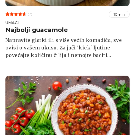
(7)
10min
UMACI
Najbolji guacamole
Napravite glatki ili s više većih komadića, sve
ovisi o vašem ukusu. Za jači 'kick' ljutine
povećajte količinu čilija i nemojte baciti
sjemenke.