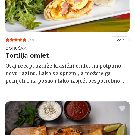
(10)
15min
DORUČAK
Tortilja omlet
Ovaj recept uzdiže klasični omlet na potpuno
novu razinu. Lako se spremi, a možete ga
ponijeti i na posao i tako izbjeći bespotrebno
natrpavanje praznim kalorijama i starim,
tvrdim pecivima iz pekara.