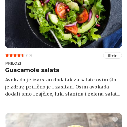
(10)
15min
PRILOZI
Guacamole salata
Avokado je izvrstan dodatak za salate osim što
je zdrav, prilično je i zasitan. Osim avokada
dodali smo i rajčice, luk, slaninu i zelenu salatu,
koju možete zamijeniti i drugim lisnatim
povrćem.