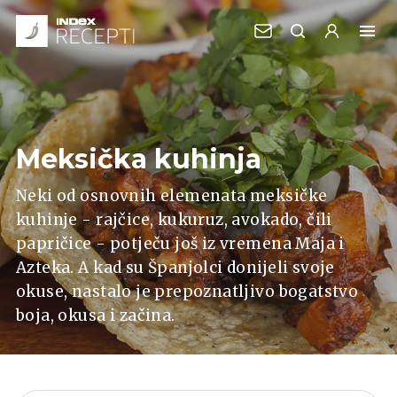
Meksička kuhinja
Neki od osnovnih elemenata meksičke
kuhinje - rajčice, kukuruz, avokado, čili
papričice - potječu još iz vremena Maja i
Azteka. A kad su Španjolci donijeli svoje
okuse, nastalo je prepoznatljivo bogatstvo
boja, okusa i začina.