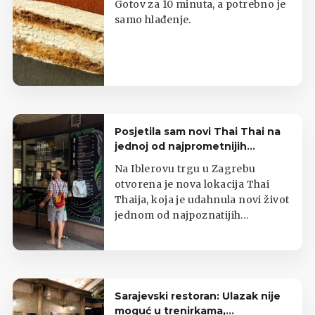
Gotov za 10 minuta, a potrebno je
samo hlađenje.
Posjetila sam novi Thai Thai na
jednoj od najprometnijih
zagrebačkih lokacija
Na Iblerovu trgu u Zagrebu
otvorena je nova lokacija Thai
Thaija, koja je udahnula novi život
jednom od najpoznatijih
zagrebačkih kioska s tajlandskom
hranom.
Sarajevski restoran: Ulazak nije
moguć u trenirkama,