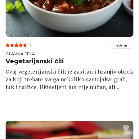
(11)
40min
GLAVNA JELA
Vegetarijanski čili
Ovaj vegeterijanski čili je zasitan i hranjiv obrok
za koji trebate svega nekoliko sastojaka: grah,
luk i rajčice. Ukiseljeni luk nije nužan, ali
jednostavan je za napraviti, a tako kiseo odlično
paše uz grah. Dobra zamjena za luk su i
ukiseljene papričice. Ako ste ljubitelji ljutog, u
čili dodajte jednu ili dvije Jalapeño papričice.
Poslužite uz domaći kruh.