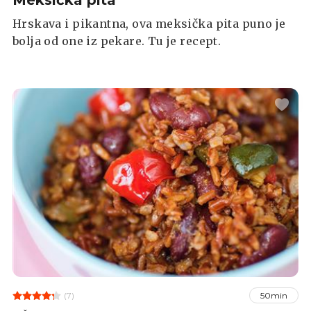
Meksička pita
Hrskava i pikantna, ova meksička pita puno je
bolja od one iz pekare. Tu je recept.
(7)
50min