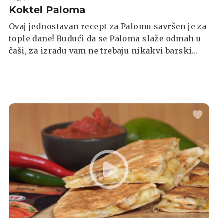
Koktel Paloma
Ovaj jednostavan recept za Palomu savršen je za
tople dane! Budući da se Paloma slaže odmah u
čaši, za izradu vam ne trebaju nikakvi barski
alati. Samo dodajte sve sastojke u visoku čašu s
ledom i spremni ste za uživanje u
osvježavajućem koktelu. Nakon što pomiješate
sve sastojke, kušajte i prilagodite prema
vlastitim željama.