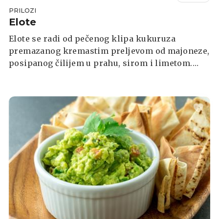
PRILOZI
Elote
Elote se radi od pečenog klipa kukuruza
premazanog kremastim preljevom od majoneze,
posipanog čilijem u prahu, sirom i limetom.
Ovaj popularni meksički recept za kukuruz
odličan je prilog za ljetne roštilje i kao
samostalni snack.