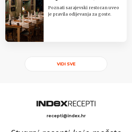
potkošuljama i japankama
Poznati sarajevski restoran uveo
je pravila odijevanja za goste.
VIDI SVE
recepti@index.hr