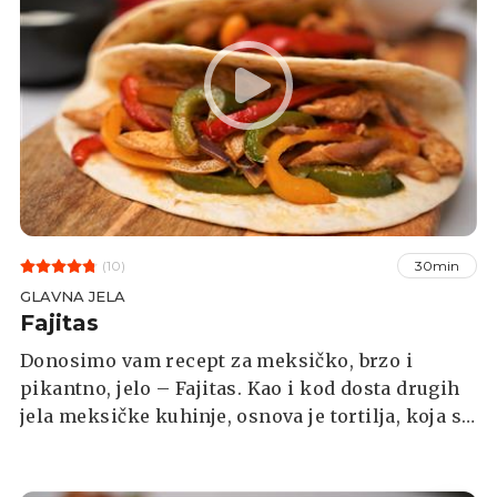
(10)
30min
GLAVNA JELA
Fajitas
Donosimo vam recept za meksičko, brzo i
pikantno, jelo – Fajitas. Kao i kod dosta drugih
jela meksičke kuhinje, osnova je tortilja, koja se
puni pečenim povrćem i pikantnom piletinom.
Osim navedenih sastojaka možete dodati i grah,