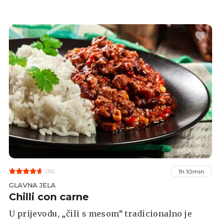
ukusu, a mi smo se odlučili za luk, papriku i
kukuruz u kombinaciji s kuminom, mljevenom
paprikom i čili pahuljicama.
(16)
1h 10min
GLAVNA JELA
Chilli con carne
U prijevodu, „čili s mesom“ tradicionalno je