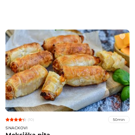
tako ostaju hrskave.
(10)
50min
SNACKOVI