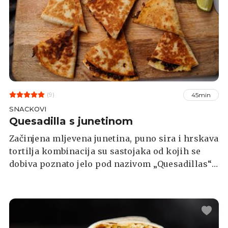
(9)
45min
SNACKOVI
Quesadilla s junetinom
Začinjena mljevena junetina, puno sira i hrskava
tortilja kombinacija su sastojaka od kojih se
dobiva poznato jelo pod nazivom „Quesadillas“.
Blago pikantne okuse možete ublažiti uz
posluživanje kiselog vrhnja, umaka od rajčice i
soka od limete.