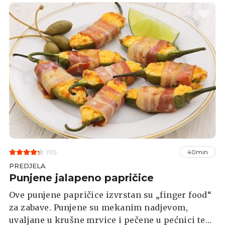
(10)
40min
PREDJELA
Punjene jalapeno papričice
Ove punjene papričice izvrstan su „finger food“
za zabave. Punjene su mekanim nadjevom,
uvaljane u krušne mrvice i pečene u pećnici te