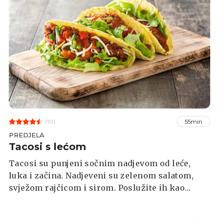
(10)
55min
PREDJELA
Tacosi s lećom
Tacosi su punjeni sočnim nadjevom od leće,
luka i začina. Nadjeveni su zelenom salatom,
svježom rajčicom i sirom. Poslužite ih kao
glavni obrok ili snack na druženju.