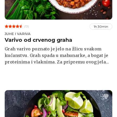
(13)
1h 30min
JUHE I VARIVA
Varivo od crvenog graha
Grah varivo poznato je jelo na žlicu svakom
kućanstvu. Grah spada u mahunarke, a bogat je
proteinima i vlaknima. Za pripremu ovog jela
možete koristiti svježi grah koji će biti potrebno
skuhati, ili onaj iz konzerve koji samo ubacite u
lonac.