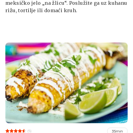
meksičko jelo „na žlicu“. Poslužite ga uz kuhanu
rižu, tortilje ili domaći kruh.
(5)
35min