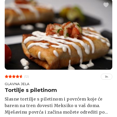
kukuruz ili neko drugo povrće.
(12)
1h
GLAVNA JELA
Tortilje s piletinom
Slasne tortilje s piletinom i povrćem koje će
barem na tren dovesti Meksiko u vaš doma.
Mješavinu povrća i začina možete odrediti po