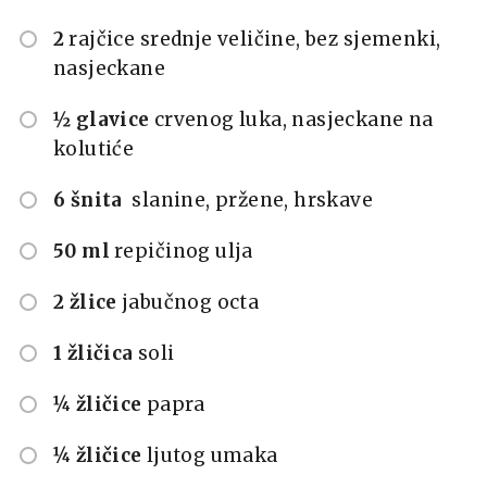
2
rajčice srednje veličine, bez sjemenki,
nasjeckane
½ glavice
crvenog luka, nasjeckane na
kolutiće
6 šnita
slanine, pržene, hrskave
50 ml
repičinog ulja
2 žlice
jabučnog octa
1 žličica
soli
¼ žličice
papra
¼ žličice
ljutog umaka