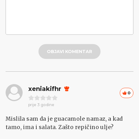
OBJAVI KOMENTAR
xeniakifhr
0
prije 3 godine
Mislila sam da je guacamole namaz, a kad
tamo, ima i salata. Zašto repičino ulje?