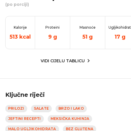
(po porciji)
Kalorije
Proteini
Masnoće
Ugljikohidrat
513
kcal
9
g
51
g
17
g
VIDI CIJELU TABLICU
Ključne riječi
PRILOZI
SALATE
BRZO I LAKO
JEFTINI RECEPTI
MEKSIČKA KUHINJA
MALO UGLJIKOHIDRATA
BEZ GLUTENA