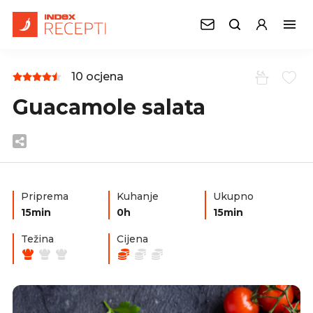
10 ocjena
Guacamole salata
Priprema
Kuhanje
Ukupno
15min
0h
15min
Težina
Cijena