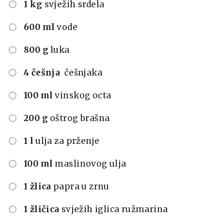
1 kg
svježih srdela
600 ml
vode
800 g
luka
4 češnja
češnjaka
100 ml
vinskog octa
200 g
oštrog brašna
1 l
ulja za prženje
100 ml
maslinovog ulja
1 žlica
papra u zrnu
1 žličica
svježih iglica ružmarina