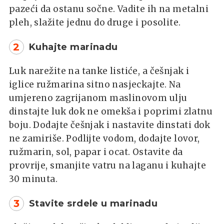
pazeći da ostanu sočne. Vadite ih na metalni
pleh, slažite jednu do druge i posolite.
2
Kuhajte marinadu
Luk narežite na tanke listiće, a češnjak i
iglice ružmarina sitno nasjeckajte. Na
umjereno zagrijanom maslinovom ulju
dinstajte luk dok ne omekša i poprimi zlatnu
boju. Dodajte češnjak i nastavite dinstati dok
ne zamiriše. Podlijte vodom, dodajte lovor,
ružmarin, sol, papar i ocat. Ostavite da
provrije, smanjite vatru na laganu i kuhajte
30 minuta.
3
Stavite srdele u marinadu