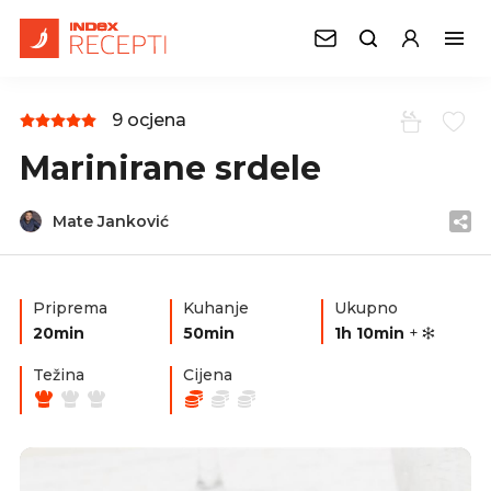
9 ocjena
Marinirane srdele
Mate Janković
Priprema
Kuhanje
Ukupno
20min
50min
1h 10min
+
Težina
Cijena