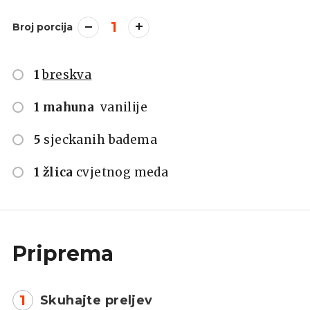
1
Broj porcija
1
breskva
1 mahuna
vanilije
5
sjeckanih badema
1 žlica
cvjetnog meda
Priprema
1
Skuhajte preljev