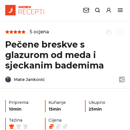
5 ocjena
Pečene breskve s
glazurom od meda i
sjeckanim bademima
Mate Janković
Priprema
Kuhanje
Ukupno
10min
15min
25min
Težina
Cijena