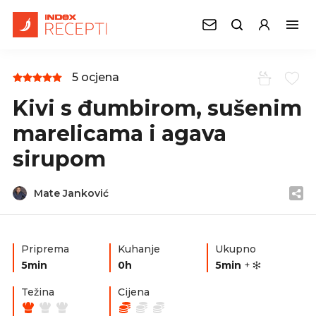
5 ocjena
Kivi s đumbirom, sušenim
marelicama i agava
sirupom
Mate Janković
Priprema
Kuhanje
Ukupno
5min
0h
5min
+
Težina
Cijena