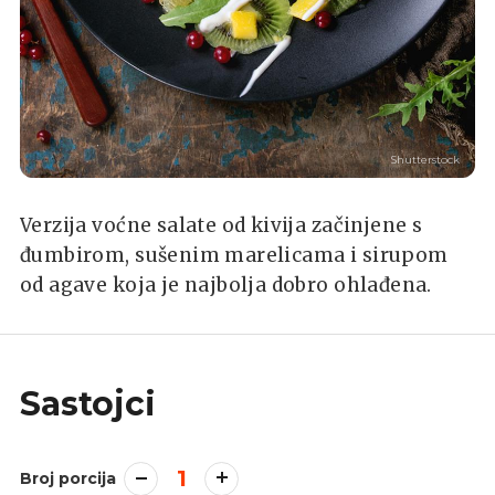
Shutterstock
Verzija voćne salate od kivija začinjene s
đumbirom, sušenim marelicama i sirupom
od agave koja je najbolja dobro ohlađena.
Sastojci
1
Broj porcija