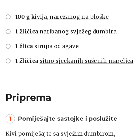
100 g
kivija, narezanog na ploške
1 žličica
naribanog svježeg đumbira
1 žlica
sirupa od agave
1 žličica
sitno sjeckanih sušenih marelica
Priprema
1
Pomiješajte sastojke i poslužite
Kivi pomiješajte sa svježim đumbirom,