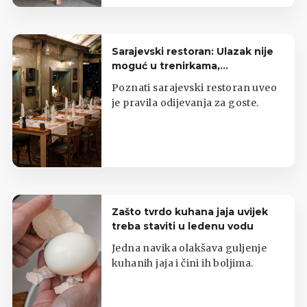
hranom.
Sarajevski restoran: Ulazak nije
moguć u trenirkama,
potkošuljama i japankama
Poznati sarajevski restoran uveo
je pravila odijevanja za goste.
Zašto tvrdo kuhana jaja uvijek
treba staviti u ledenu vodu
Jedna navika olakšava guljenje
kuhanih jaja i čini ih boljima.