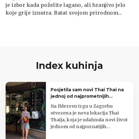
je izbor kada poželite lagano, ali hranjivo jelo
koje grije iznutra. Batat svojom prirodnom
slatkoćom i bogatstvom vitamina daje posebnu
punoću okusa, dok mrkva donosi svježinu i
blagu aromu.
Index kuhinja
Posjetila sam novi Thai Thai na
jednoj od najprometnijih
zagrebačkih lokacija
Na Iblerovu trgu u Zagrebu
otvorena je nova lokacija Thai
Thaija, koja je udahnula novi život
jednom od najpoznatijih
zagrebačkih kioska s tajlandskom