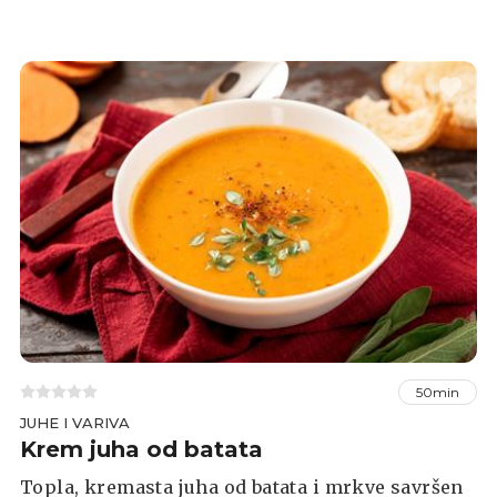
nevjerojatno je hranjiva i idealna za hladnije
dane, a recept za nju donosimo u nastavku.
50min
JUHE I VARIVA
Krem juha od batata
Topla, kremasta juha od batata i mrkve savršen