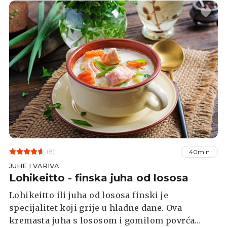
(8)
40min
JUHE I VARIVA
Lohikeitto - finska juha od lososa
Lohikeitto ili juha od lososa finski je
specijalitet koji grije u hladne dane. Ova
kremasta juha s lososom i gomilom povrća