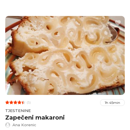
mrvicama. Tjestenina koju bi bilo najbolje
koristiti su fusilli ili pipe rigate kako bi se
umak od sira bolje 'uvukao'.
(5)
1h 45min
TJESTENINE
Zapečeni makaroni
Ana Korenic