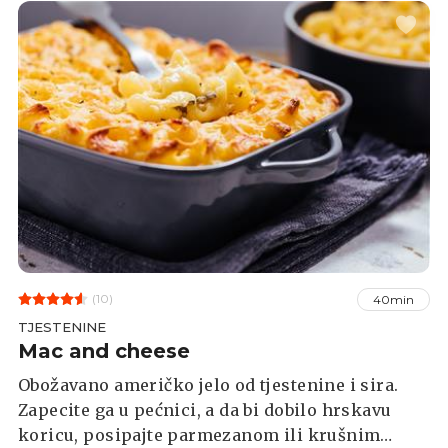
(10)
40min
TJESTENINE
Mac and cheese
Obožavano američko jelo od tjestenine i sira.
Zapecite ga u pećnici, a da bi dobilo hrskavu
koricu, posipajte parmezanom ili krušnim