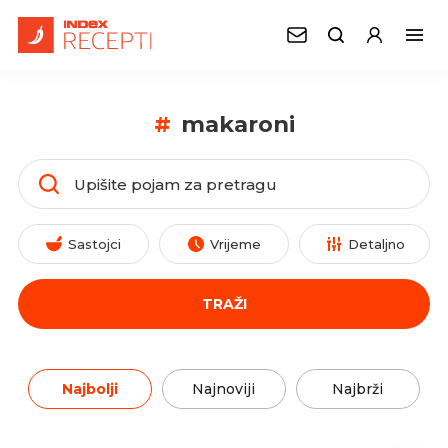
#
makaroni
Sastojci
Vrijeme
Detaljno
TRAŽI
Najbolji
Najnoviji
Najbrži