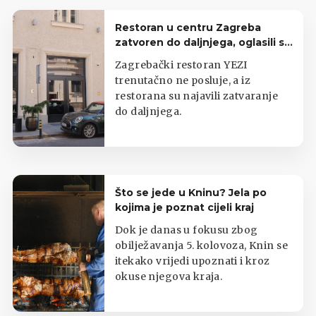
Restoran u centru Zagreba
zatvoren do daljnjega, oglasili se
iz lokala
Zagrebački restoran YEZI
trenutačno ne posluje, a iz
restorana su najavili zatvaranje
do daljnjega.
Što se jede u Kninu? Jela po
kojima je poznat cijeli kraj
Dok je danas u fokusu zbog
obilježavanja 5. kolovoza, Knin se
itekako vrijedi upoznati i kroz
okuse njegova kraja.