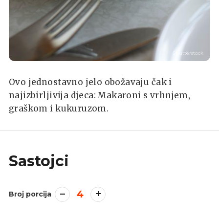
Shutterstock
Ovo jednostavno jelo obožavaju čak i
najizbirljivija djeca: Makaroni s vrhnjem,
graškom i kukuruzom.
Sastojci
4
Broj porcija