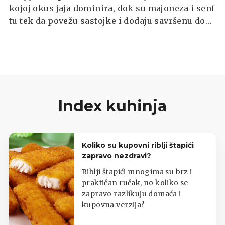
kojoj okus jaja dominira, dok su majoneza i senf
tu tek da povežu sastojke i dodaju savršenu dozu
kremoznosti i pikantnosti. Rezultat je svestrana
salata koja se odlično slaže sa svježim pecivom,
kao namaz na prepečenom kruhu ili kao
samostalan obrok kada vam treba nešto brzo i
zasitno.
Index kuhinja
Koliko su kupovni riblji štapići
zapravo nezdravi?
Riblji štapići mnogima su brz i
praktičan ručak, no koliko se
zapravo razlikuju domaća i
kupovna verzija?