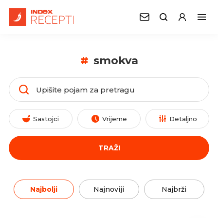
#
smokva
Sastojci
Vrijeme
Detaljno
TRAŽI
Najbolji
Najnoviji
Najbrži