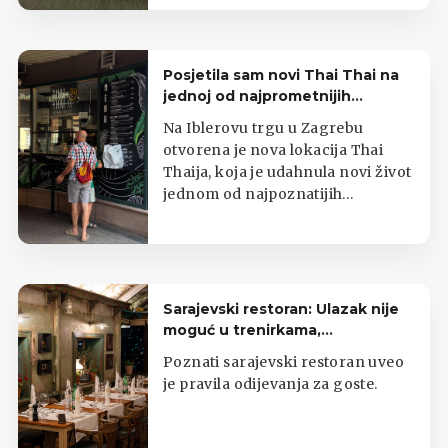
Posjetila sam novi Thai Thai na
jednoj od najprometnijih
zagrebačkih lokacija
Na Iblerovu trgu u Zagrebu
otvorena je nova lokacija Thai
Thaija, koja je udahnula novi život
jednom od najpoznatijih
zagrebačkih kioska s tajlandskom
hranom.
Sarajevski restoran: Ulazak nije
moguć u trenirkama,
potkošuljama i japankama
Poznati sarajevski restoran uveo
je pravila odijevanja za goste.