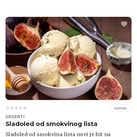
ili preliti preko palačinki i sladoleda. Osim
toga, možete ga dodati i zobenim pahuljicama,
jogurtu, u preljev za salate ili u koktele, a
možete ga razrijediti s vodom i piti kao sok.
40min
DESERTI
Sladoled od smokvinog lista
Sladoled od smokvina lista novi je hit na