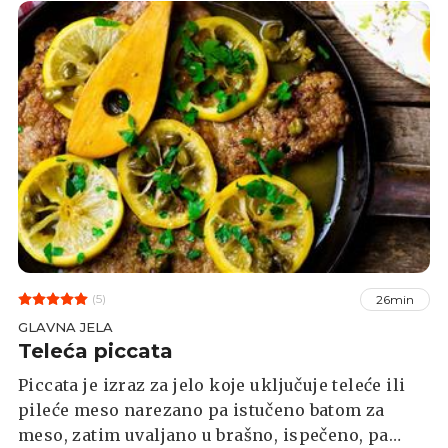
(5)
26min
GLAVNA JELA
Teleća piccata
Piccata je izraz za jelo koje uključuje teleće ili
pileće meso narezano pa istučeno batom za
meso, zatim uvaljano u brašno, ispečeno, pa