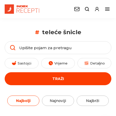
#
teleće šnicle
Sastojci
Vrijeme
Detaljno
TRAŽI
Najbolji
Najnoviji
Najbrži