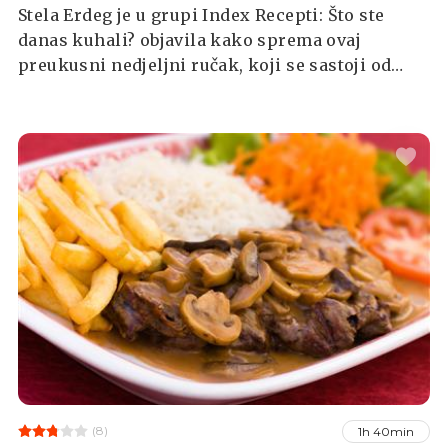
Stela Erdeg je u grupi Index Recepti: Što ste
danas kuhali? objavila kako sprema ovaj
preukusni nedjeljni ručak, koji se sastoji od
juhe od povrća, punjenih šnicli, umaka od gljiva
i pire krumpira.Još puno ideja pronađite u našoj
grupi!
(8)
1h 40min