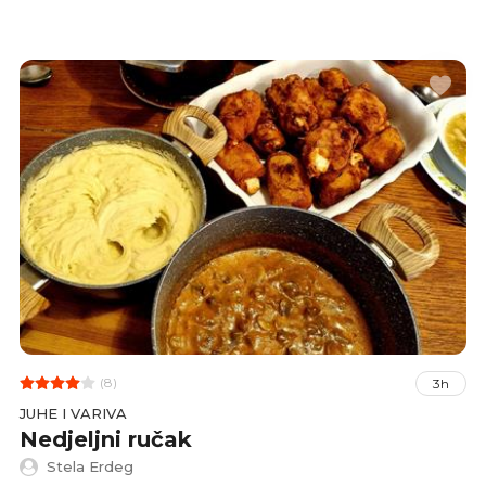
posluženo u umaku od limunovog soka, maslaca
i kapara.
(8)
3h
JUHE I VARIVA
Nedjeljni ručak
Stela Erdeg