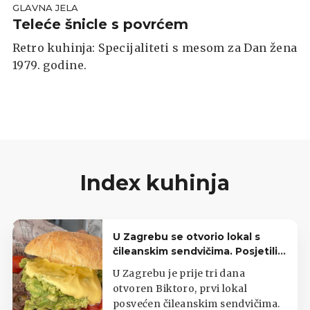
GLAVNA JELA
Teleće šnicle s povrćem
Retro kuhinja: Specijaliteti s mesom za Dan žena
1979. godine.
Index kuhinja
U Zagrebu se otvorio lokal s
čileanskim sendvičima. Posjetili
smo ga treći dan rada
U Zagrebu je prije tri dana
otvoren Biktoro, prvi lokal
posvećen čileanskim sendvičima.