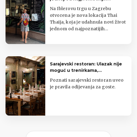
zagrebačkih lokacija
Na Iblerovu trgu u Zagrebu
otvorena je nova lokacija Thai
Thaija, koja je udahnula novi život
jednom od najpoznatijih
zagrebačkih kioska s tajlandskom
hranom.
Sarajevski restoran: Ulazak nije
moguć u trenirkama,
potkošuljama i japankama
Poznati sarajevski restoran uveo
je pravila odijevanja za goste.