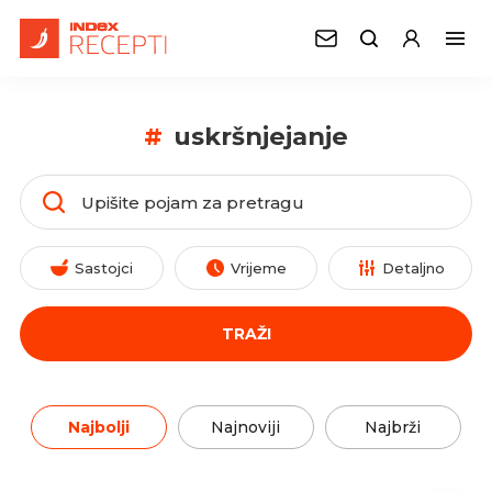
#
uskršnjejanje
Sastojci
Vrijeme
Detaljno
TRAŽI
Najbolji
Najnoviji
Najbrži