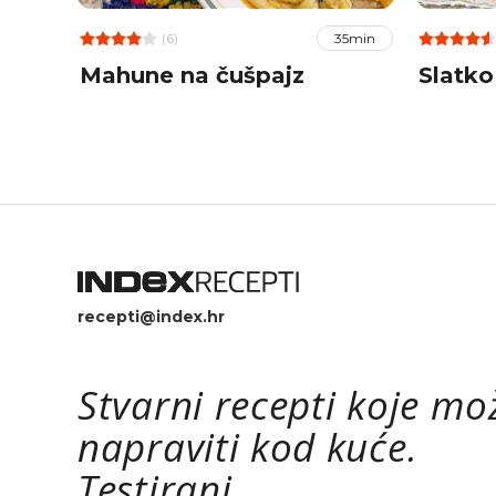
(6)
35min
Mahune na čušpajz
Slatko
recepti@index.hr
Stvarni recepti koje mo
napraviti kod kuće.
Testirani.