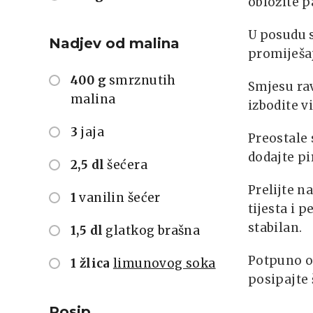
obložite p
U posudu s
Nadjev od malina
promiješaj
400 g
smrznutih
Smjesu ra
malina
izbodite v
3
jaja
Preostale 
dodajte pi
2,5 dl
šećera
Prelijte 
1
vanilin šećer
tijesta i 
stabilan.
1,5 dl
glatkog brašna
Potpuno oh
1 žlica
limunovog soka
posipajte 
Posip