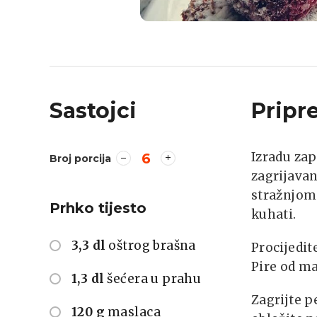
Sastojci
Pripr
Izradu za
6
Broj porcija
zagrijavan
stražnjom 
Prhko tijesto
kuhati.
3,3 dl
oštrog brašna
Procijedit
Pire od ma
1,3 dl
šećera u prahu
Zagrijte p
120 g
maslaca