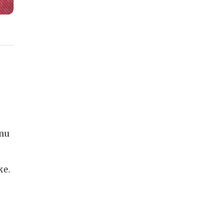
čnu
ke.