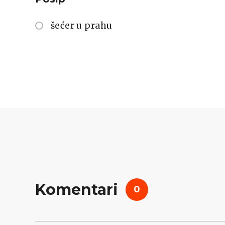
šećer u prahu
Komentari
0