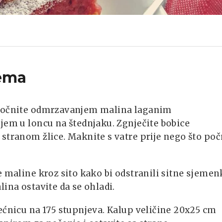
ema
počnite odmrzavanjem malina laganim
jem u loncu na štednjaku. Zgnječite bobice
stranom žlice. Maknite s vatre prije nego što po
e maline kroz sito kako bi odstranili sitne sjemen
lina ostavite da se ohladi.
ećnicu na 175 stupnjeva. Kalup veličine 20x25 cm