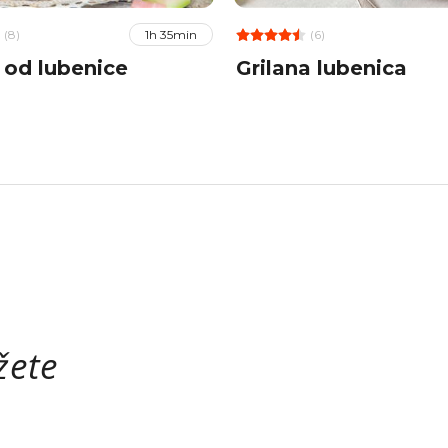
(8)
(6)
1h 35min
 od lubenice
Grilana lubenica
žete