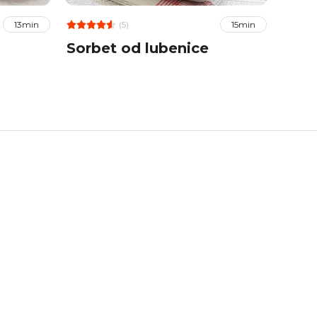
(5)
13min
15min
Sorbet od lubenice
Sala
siro