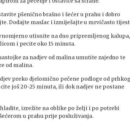
apirom za pečenje i ostavite sa strane.
tavite pšenično brašno i šećer u prahu i dobro
te. Dodajte maslac i izmiješajte u mrvičasto tijest
vnomjerno utisnite na dno pripremljenog kalupa
ilicom i pecite oko 15 minuta.
sastojke za nadjev od malina umutite zajedno te
re od malina.
nadjev preko djelomično pečene podloge od prhko
pecite još 20-25 minuta, ili dok nadjev ne postane
ladite, izrežite na oblike po želji i po potrebi
šećerom u prahu prije posluživanja.