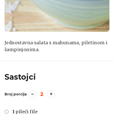
Shutterstock
Jednostavna salata s mahunama, piletinom i
šampinjonima.
Sastojci
2
Broj porcija
1
pileći file