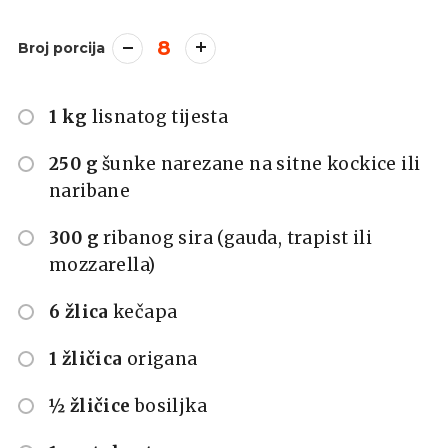
8
Broj porcija
1 kg
lisnatog tijesta
250 g
šunke narezane na sitne kockice ili
naribane
300 g
ribanog sira (gauda, trapist ili
mozzarella)
6 žlica
kečapa
1 žličica
origana
½ žličice
bosiljka