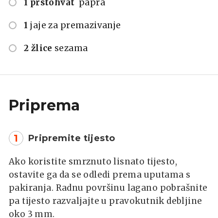
1 prstohvat
papra
1
jaje za premazivanje
2 žlice
sezama
Priprema
1
Pripremite tijesto
Ako koristite smrznuto lisnato tijesto,
ostavite ga da se odledi prema uputama s
pakiranja. Radnu površinu lagano pobrašnite
pa tijesto razvaljajte u pravokutnik debljine
oko 3 mm.