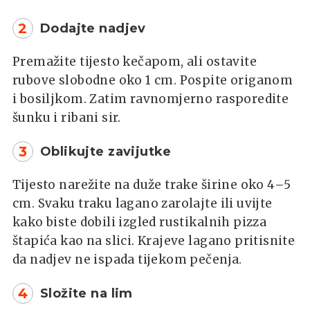
2
Dodajte nadjev
Premažite tijesto kečapom, ali ostavite
rubove slobodne oko 1 cm. Pospite origanom
i bosiljkom. Zatim ravnomjerno rasporedite
šunku i ribani sir.
3
Oblikujte zavijutke
Tijesto narežite na duže trake širine oko 4–5
cm. Svaku traku lagano zarolajte ili uvijte
kako biste dobili izgled rustikalnih pizza
štapića kao na slici. Krajeve lagano pritisnite
da nadjev ne ispada tijekom pečenja.
4
Složite na lim