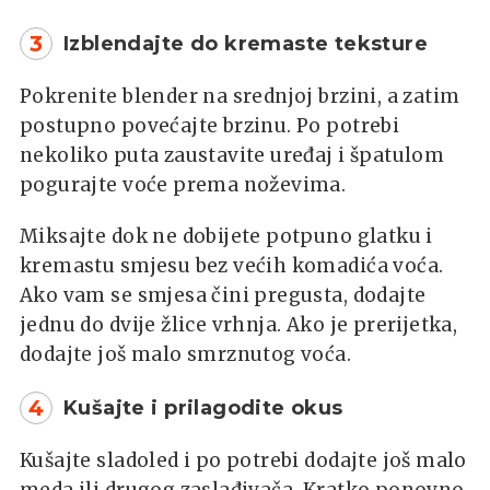
3
Izblendajte do kremaste teksture
Pokrenite blender na srednjoj brzini, a zatim
postupno povećajte brzinu. Po potrebi
nekoliko puta zaustavite uređaj i špatulom
pogurajte voće prema noževima.
Miksajte dok ne dobijete potpuno glatku i
kremastu smjesu bez većih komadića voća.
Ako vam se smjesa čini pregusta, dodajte
jednu do dvije žlice vrhnja. Ako je prerijetka,
dodajte još malo smrznutog voća.
4
Kušajte i prilagodite okus
Kušajte sladoled i po potrebi dodajte još malo
meda ili drugog zaslađivača. Kratko ponovno