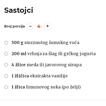
Sastojci
4
Broj porcija
500 g
smrznutog šumskog voća
200 ml
vrhnja za šlag ili grčkog jogurta
4 žlice
meda ili javorovog sirupa
1 žličica
ekstrakta vanilije
1 žlica
limunovog soka (po želji)