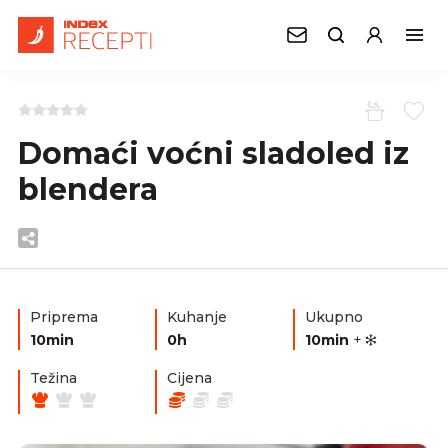
Domaći voćni sladoled iz
blendera
Priprema
Kuhanje
Ukupno
10min
0h
10min
+
Težina
Cijena