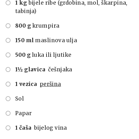
1 kg
bijele ribe (grdobina, mol, škarpina,
tabinja)
800 g
krumpira
150 ml
maslinova ulja
500 g
luka ili ljutike
1½ glavica
češnjaka
1 vezica
peršina
Sol
Papar
1 čaša
bijelog vina