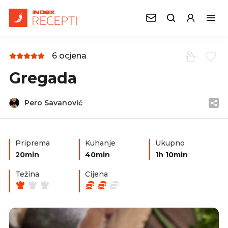
6 ocjena
Gregada
Pero Savanović
Priprema
Kuhanje
Ukupno
20min
40min
1h 10min
Težina
Cijena