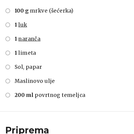
100 g
mrkve (šećerka)
1
luk
1
naranča
1
limeta
Sol, papar
Maslinovo ulje
200 ml
povrtnog temeljca
Priprema