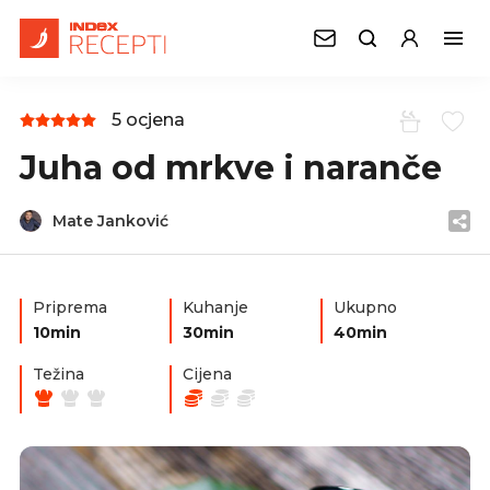
5 ocjena
Juha od mrkve i naranče
Mate Janković
Priprema
Kuhanje
Ukupno
10min
30min
40min
Težina
Cijena