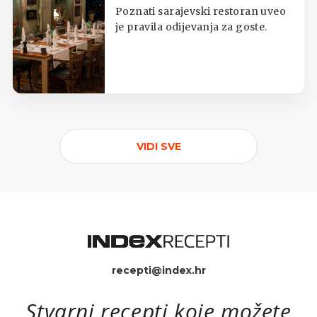
potkošuljama i japankama
Poznati sarajevski restoran uveo
je pravila odijevanja za goste.
VIDI SVE
recepti@index.hr
Stvarni recepti koje možete