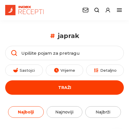
#
japrak
Sastojci
Vrijeme
Detaljno
TRAŽI
Najbolji
Najnoviji
Najbrži