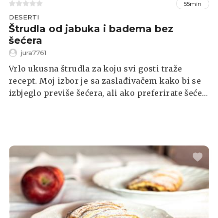
55min
DESERTI
Štrudla od jabuka i badema bez
šećera
jura7761
Vrlo ukusna štrudla za koju svi gosti traže
recept. Moj izbor je sa zaslađivačem kako bi se
izbjeglo previše šećera, ali ako preferirate šećer,
ispast će jednako ukusna. Dodatno, ako je netko
od ukućana obožavatelj nutele, uz nadjev jedne
štruce razmažite i veliku žlicu nutele, bit će
oduševljeni.