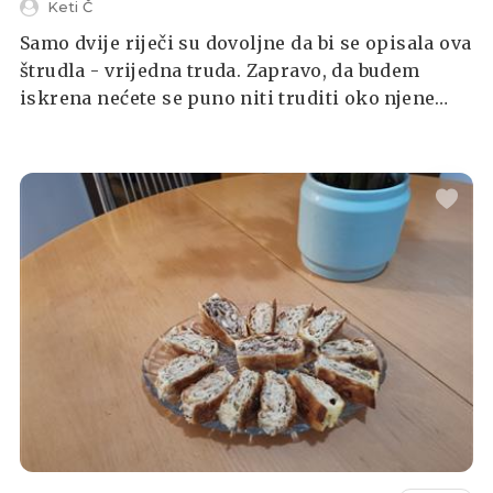
Keti Č
Samo dvije riječi su dovoljne da bi se opisala ova
štrudla - vrijedna truda. Zapravo, da budem
iskrena nećete se puno niti truditi oko njene
pripreme jer se zaista brzo i jednostavno
priprema. Najteže od svega će vam biti čekanje
dok se ne ispeče.