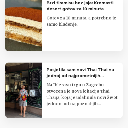
Brzi tiramisu bez jaja: Kremasti
desert gotov za 10 minuta
Gotov za 10 minuta, a potrebno je
samo hlađenje.
Posjetila sam novi Thai Thai na
jednoj od najprometnijih
zagrebačkih lokacija
Na Iblerovu trgu u Zagrebu
otvorena je nova lokacija Thai
Thaija, koja je udahnula novi život
jednom od najpoznatijih
zagrebačkih kioska s tajlandskom
hranom.