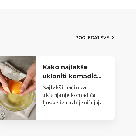
POGLEDAJ SVE
Kako najlakše
ukloniti komadić
ljuske iz razbijenih
Najlakši način za
jaja
uklanjanje komadića
ljuske iz razbijenih jaja.