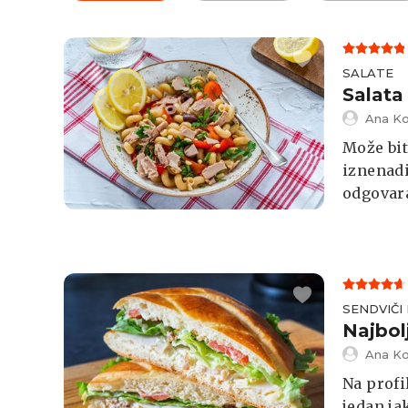
SALATE
Salata 
Ana Ko
Može bit
iznenadi
odgovara
koju nist
SENDVIČI 
Najbol
Ana Ko
Na profi
jedan ja