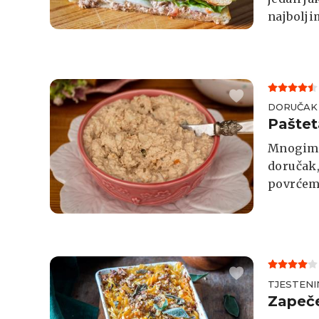
najbolji
DORUČAK
Paštet
Mnogima
doručak,
povrćem.
TJESTENI
Zapeče