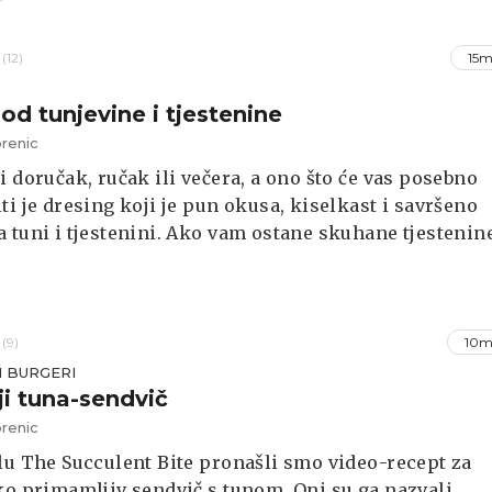
(12)
15m
od tunjevine i tjestenine
renic
i doručak, ručak ili večera, a ono što će vas posebno
ti je dresing koji je pun okusa, kiselkast i savršeno
 tuni i tjestenini. Ako vam ostane skuhane tjestenin
e pojeli, ovdje je možete iskoristiti.
(9)
10m
I BURGERI
ji tuna-sendvič
renic
lu The Succulent Bite pronašli smo video-recept za
ko primamljiv sendvič s tunom. Oni su ga nazvali