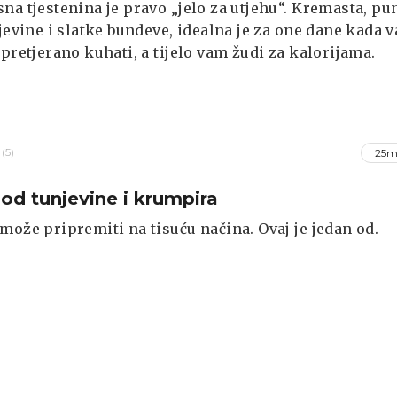
na tjestenina je pravo „jelo za utjehu“. Kremasta, pu
njevine i slatke bundeve, idealna je za one dane kada 
 pretjerano kuhati, a tijelo vam žudi za kalorijama.
(5)
25m
 od tunjevine i krumpira
može pripremiti na tisuću načina. Ovaj je jedan od.