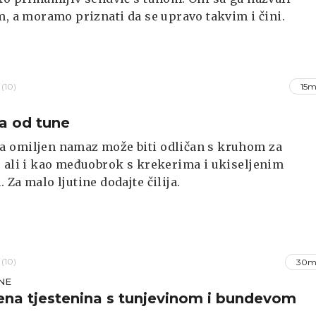
m, a moramo priznati da se upravo takvim i čini.
(10)
15m
a od tune
 omiljen namaz može biti odličan s kruhom za
 ali i kao međuobrok s krekerima i ukiseljenim
 Za malo ljutine dodajte čilija.
(10)
30m
NE
na tjestenina s tunjevinom i bundevom