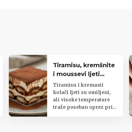
Tiramisu, kremšnite
i moussevi ljeti
traže poseban oprez
Tiramisu i kremasti
kolači ljeti su omiljeni,
ali visoke temperature
traže poseban oprez pri
pripremi i čuvanju.