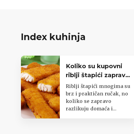
Index kuhinja
Koliko su kupovni
riblji štapići zapravo
nezdravi?
Riblji štapići mnogima su
brz i praktičan ručak, no
koliko se zapravo
razlikuju domaća i
kupovna verzija?