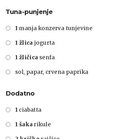
Tuna-punjenje
1
manja konzerva tunjevine
1 žlica
jogurta
1 žličica
senfa
sol, papar, crvena paprika
Dodatno
1
ciabatta
1 šaka
rikule
2 kriške
rajčice