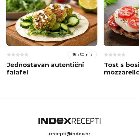
18h 50min
Jednostavan autentični
Tost s bos
falafel
mozzarello
recepti@index.hr