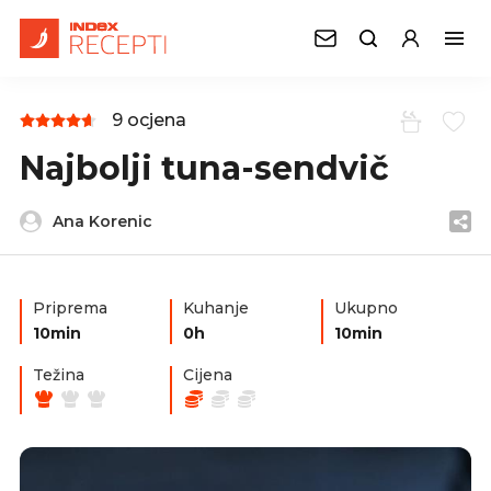
9 ocjena
Najbolji tuna-sendvič
Ana Korenic
Priprema
Kuhanje
Ukupno
10min
0h
10min
Težina
Cijena