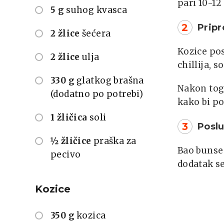
pari 10-12
5 g
suhog kvasca
2
Pripr
2 žlice
šećera
Kozice pos
2 žlice
ulja
chillija, 
330 g
glatkog brašna
Nakon toga
(dodatno po potrebi)
kako bi po
1 žličica
soli
3
Poslu
½ žličice
praška za
Bao bunse
pecivo
dodatak se
Kozice
350 g
kozica