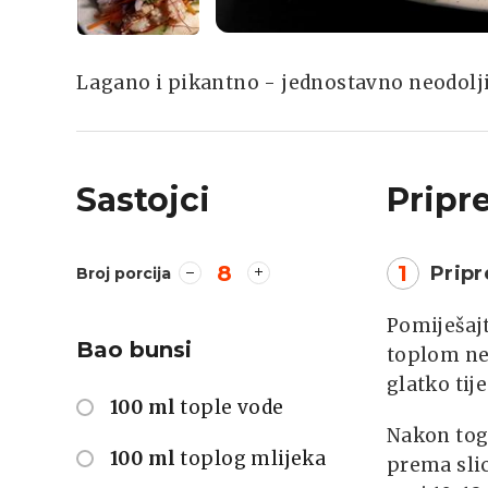
Lagano i pikantno - jednostavno neodolj
Sastojci
Pripr
8
1
Pripr
Broj porcija
Pomiješajt
Bao bunsi
toplom nek
glatko tije
100 ml
tople vode
Nakon toga
100 ml
toplog mlijeka
prema slic