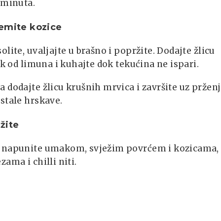
 minuta.
emite kozice
olite, uvaljajte u brašno i popržite. Dodajte žlicu
sok od limuna i kuhajte dok tekućina ne ispari.
 dodajte žlicu krušnih mrvica i završite uz pržen
stale hrskave.
žite
 napunite umakom, svježim povrćem i kozicama,
zama i chilli niti.