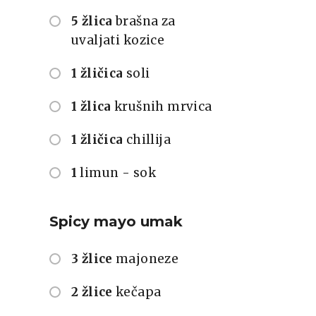
5 žlica
brašna za
uvaljati kozice
1 žličica
soli
1 žlica
krušnih mrvica
1 žličica
chillija
1
limun - sok
Spicy mayo umak
3 žlice
majoneze
2 žlice
kečapa