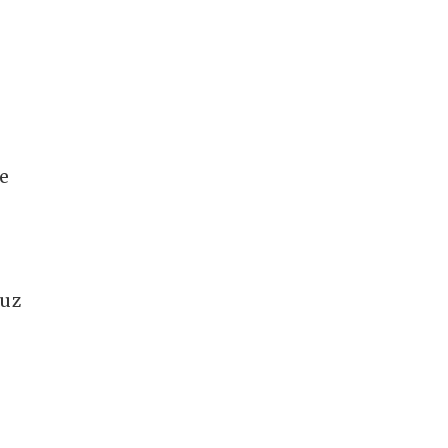
je
 uz