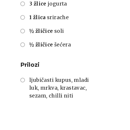
3 žlice
jogurta
1 žlica
srirache
½ žličice
soli
½ žličice
šećera
Prilozi
ljubičasti kupus, mladi
luk, mrkva, krastavac,
sezam, chilli niti