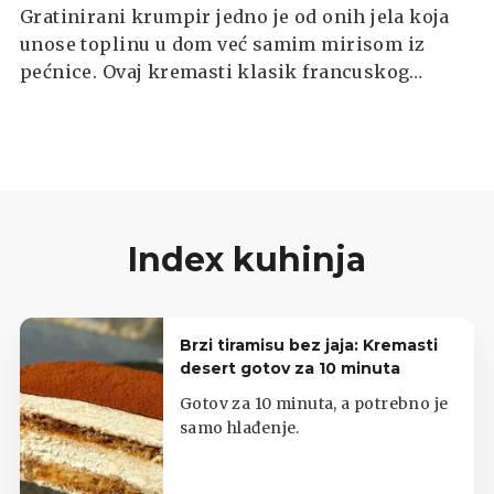
Gratinirani krumpir jedno je od onih jela koja
unose toplinu u dom već samim mirisom iz
pećnice. Ovaj kremasti klasik francuskog
podrijetla savršeno spaja tanke ploške
krumpira s bogatim vrhnjem, mlijekom i sirom,
stvarajući neodoljivu zlatno-smeđu koricu. Bilo
da ga poslužite kao prilog uz meso ili kao
samostalno jelo uz salatu, uvijek će biti pun
pogodak.
Index kuhinja
Brzi tiramisu bez jaja: Kremasti
desert gotov za 10 minuta
Gotov za 10 minuta, a potrebno je
samo hlađenje.