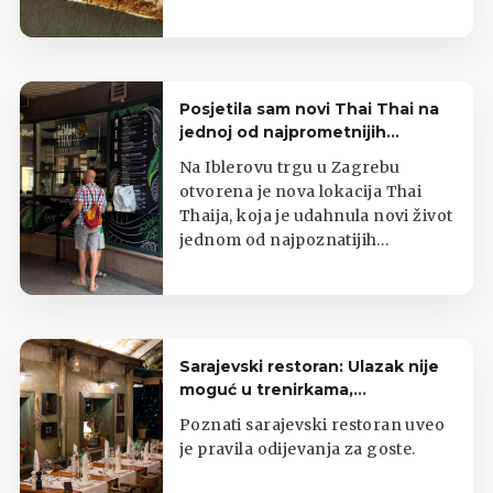
Posjetila sam novi Thai Thai na
jednoj od najprometnijih
zagrebačkih lokacija
Na Iblerovu trgu u Zagrebu
otvorena je nova lokacija Thai
Thaija, koja je udahnula novi život
jednom od najpoznatijih
zagrebačkih kioska s tajlandskom
hranom.
Sarajevski restoran: Ulazak nije
moguć u trenirkama,
potkošuljama i japankama
Poznati sarajevski restoran uveo
je pravila odijevanja za goste.