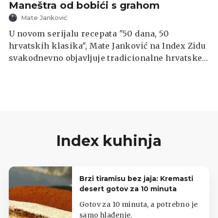
Maneštra od bobići s grahom
Mate Janković
U novom serijalu recepata "50 dana, 50
hrvatskih klasika", Mate Janković na Index Zidu
svakodnevno objavljuje tradicionalne hrvatske
recepte. Podijelio je i recept za tradicionalno
istarsko jelo nalik gulašu - maneštru od bobići s
grahom.
Index kuhinja
Brzi tiramisu bez jaja: Kremasti
desert gotov za 10 minuta
Gotov za 10 minuta, a potrebno je
samo hlađenje.