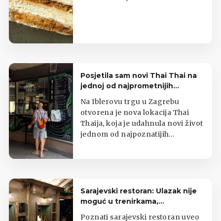
Posjetila sam novi Thai Thai na
jednoj od najprometnijih
zagrebačkih lokacija
Na Iblerovu trgu u Zagrebu
otvorena je nova lokacija Thai
Thaija, koja je udahnula novi život
jednom od najpoznatijih
zagrebačkih kioska s tajlandskom
hranom.
Sarajevski restoran: Ulazak nije
moguć u trenirkama,
potkošuljama i japankama
Poznati sarajevski restoran uveo