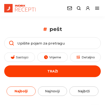
#
pešt
Sastojci
Vrijeme
Detaljno
TRAŽI
Najbolji
Najnoviji
Najbrži