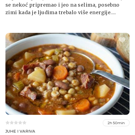
se nekoć pripremao i jeo na selima, posebno
zimi kada je ljudima trebalo više energije.
Jednostavno se priprema, a toliko je ukusan da
ćete ga poželjeti uvijek imati u hladnjaku.
2h 50min
JUHE I VARIVA