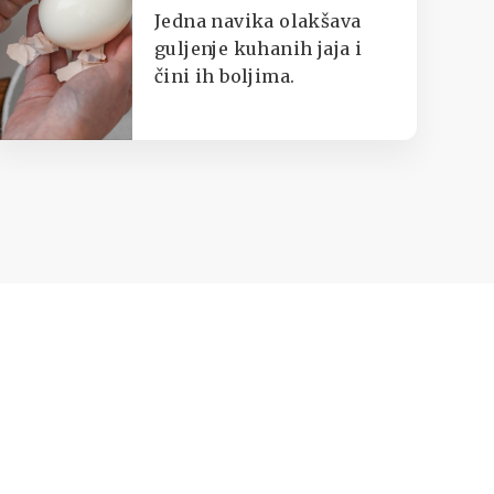
staviti u ledenu
Jedna navika olakšava
vodu
guljenje kuhanih jaja i
čini ih boljima.