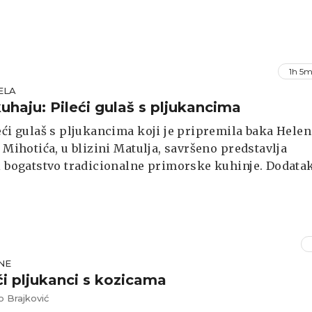
1h 5m
ELA
uhaju: Pileći gulaš s pljukancima
eći gulaš s pljukancima koji je pripremila baka Helen
z Mihotića, u blizini Matulja, savršeno predstavlja
i bogatstvo tradicionalne primorske kuhinje. Dodata
ca, tradicionalne istarske tjestenine, donosi rustika
 i dodatno uravnotežuje bogatstvo mesa i umaka. Sre
je unuka, Helena priprema ovaj recept s ljubavlju i
jem, koristeći tradicionalne metode koje su prenese
eracije.
NE
 pljukanci s kozicama
o Brajković