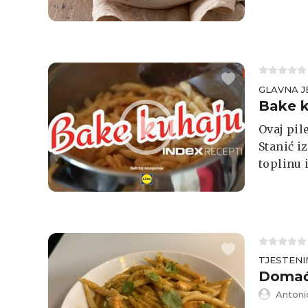
GLAVNA J
Bake k
Ovaj pil
Stanić i
toplinu 
pljukana
teksturu
baka dvo
strpljen
kroz gen
TJESTENI
Domaći
Antoni