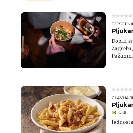
TJESTENI
Pljuka
Dobili s
Zagrebu,
Pažanin
GLAVNA J
Pljuka
Lidl
Jednosta