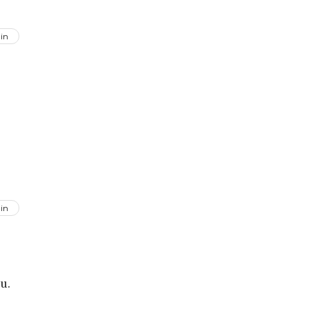
in
in
u.