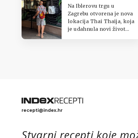
od najprometnijih
Na Iblerovu trgu u
zagrebačkih
Zagrebu otvorena je nova
lokacija Thai Thaija, koja
lokacija
je udahnula novi život
jednom od najpoznatijih
zagrebačkih kioska s
tajlandskom hranom.
recepti@index.hr
Stvarni recepti koje mo