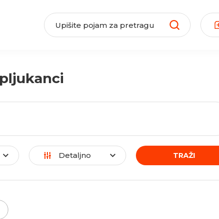
pljukanci
Detaljno
TRAŽI