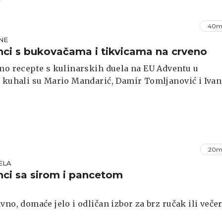
40m
NE
nci s bukovačama i tikvicama na crveno
mo recepte s kulinarskih duela na EU Adventu u
 kuhali su Mario Mandarić, Damir Tomljanović i Ivan
.
20m
ELA
nci sa sirom i pancetom
vno, domaće jelo i odličan izbor za brz ručak ili večer