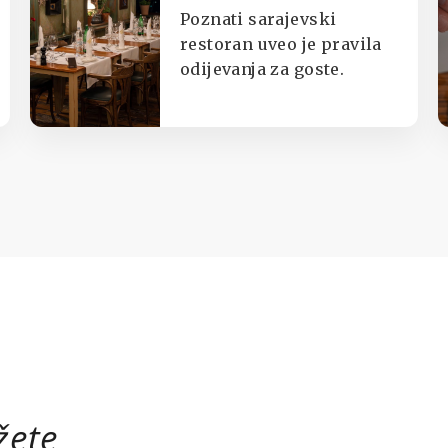
trenirkama,
Poznati sarajevski
potkošuljama i
restoran uveo je pravila
odijevanja za goste.
japankama
žete