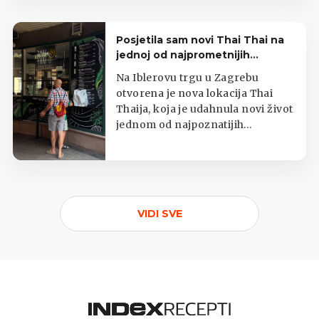
Posjetila sam novi Thai Thai na
jednoj od najprometnijih
zagrebačkih lokacija
Na Iblerovu trgu u Zagrebu
otvorena je nova lokacija Thai
Thaija, koja je udahnula novi život
jednom od najpoznatijih
zagrebačkih kioska s tajlandskom
hranom.
VIDI SVE