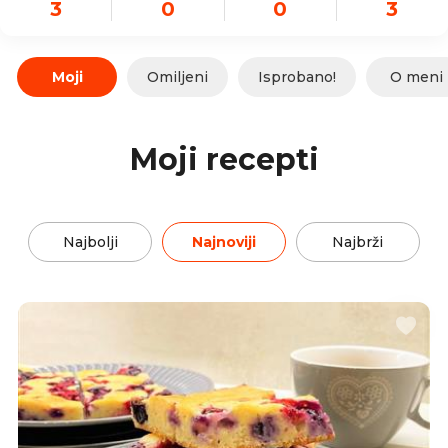
3
0
0
3
Moji
Omiljeni
Isprobano!
O meni
Moji recepti
Najbolji
Najnoviji
Najbrži