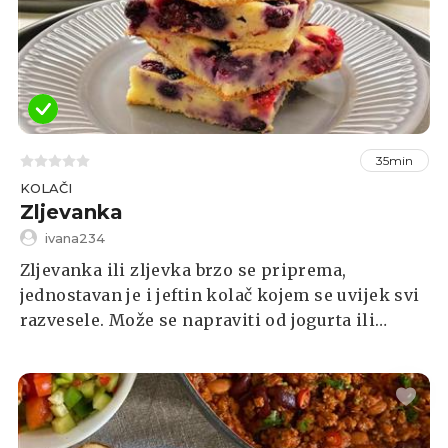
35min
KOLAČI
Zljevanka
ivana234
Zljevanka ili zljevka brzo se priprema,
jednostavan je i jeftin kolač kojem se uvijek svi
razvesele. Može se napraviti od jogurta ili
kiselog mlijeka sa malo bobičastog voća ili
pekmeza. A odličan je i način za potrošiti
ostatke vrhnja, svježeg sira i jogurta….