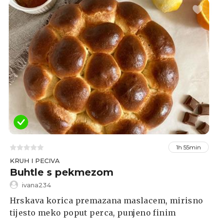
1h 55min
KRUH I PECIVA
Buhtle s pekmezom
ivana234
Hrskava korica premazana maslacem, mirisno
tijesto meko poput perca, punjeno finim