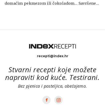
domaćim pekmezom ili čokoladom… Savršene
su tople, ohlađene ili drugi dan (ako ostane
koja).
recepti@index.hr
Stvarni recepti koje možete
napraviti kod kuće. Testirani.
Bez pjenica i posteljica, obećajemo.