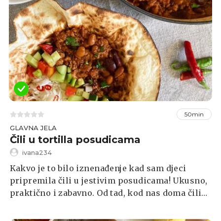
50min
GLAVNA JELA
Čili u tortilla posudicama
ivana234
Kakvo je to bilo iznenađenje kad sam djeci
pripremila čili u jestivim posudicama! Ukusno,
praktično i zabavno. Od tad, kod nas doma čili
se poslužuje u tortilla posudicama…