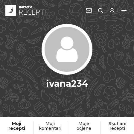
ivana234
Moji
Moji
Moje
Skuhani
recepti
komentari
ocjene
recepti