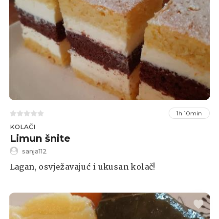
1h 10min
KOLAČI
Limun šnite
sanja112
Lagan, osvježavajuć i ukusan kolač!