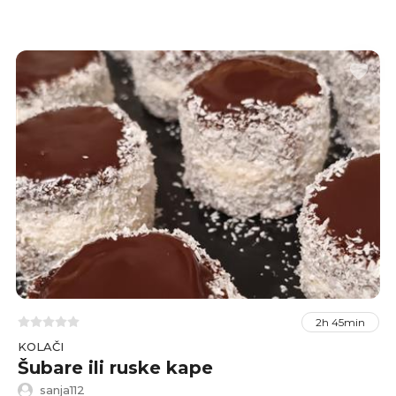
ovo jelo potvrđuje da su najbolje stvari zapravo
jednostavne.
2h 45min
KOLAČI
Šubare ili ruske kape
sanja112