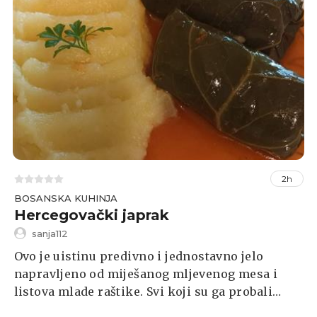
2h
BOSANSKA KUHINJA
Hercegovački japrak
sanja112
Ovo je uistinu predivno i jednostavno jelo
napravljeno od miješanog mljevenog mesa i
listova mlade raštike. Svi koji su ga probali
ostanu iznenađeni okusom i sastojcima i zato