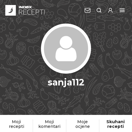
sanja112
Moji
Moji
Moje
Skuhani
recepti
komentari
ocjene
recepti