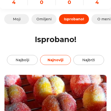
4
0
0
4
Moji
Omiljeni
Isprobano!
O meni
Isprobano!
Najbolji
Najnoviji
Najbrži