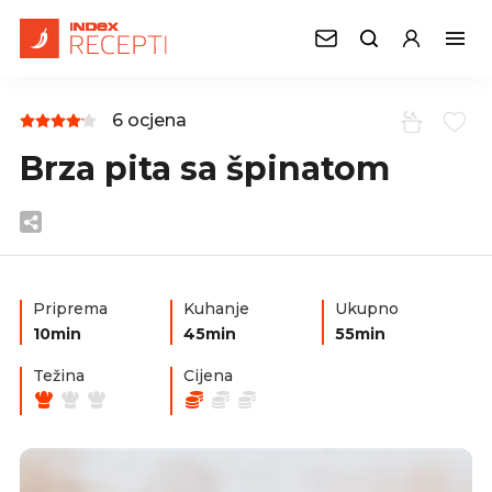
6 ocjena
Brza pita sa špinatom
Priprema
Kuhanje
Ukupno
10min
45min
55min
Težina
Cijena