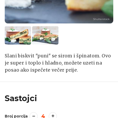
Shutterstock
Slani biskvit "puni" se sirom i špinatom. Ovo
je super i toplo i hladno, možete uzeti na
posao ako ispečete večer prije.
Sastojci
4
Broj porcija