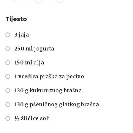
Tijesto
3
jaja
250 ml
jogurta
150 ml
ulja
1 vrećica
praška za pecivo
130 g
kukuruznog brašna
130 g
pšeničnog glatkog brašna
½ žličice
soli