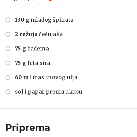
130 g
mladog špinata
2 režnja
češnjaka
75 g
badema
75 g
feta sira
60 ml
maslinovog ulja
sol i papar prema ukusu
Priprema