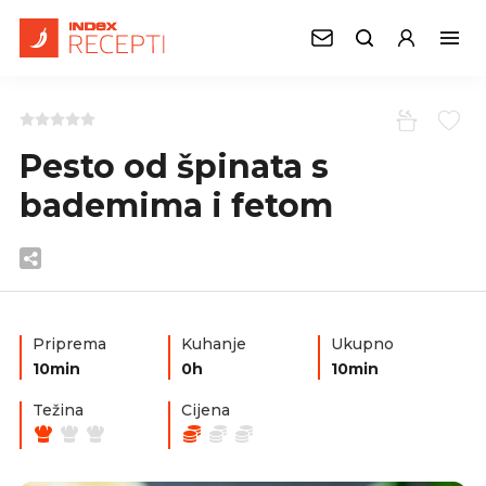
Pesto od špinata s
bademima i fetom
Priprema
Kuhanje
Ukupno
10min
0h
10min
Težina
Cijena