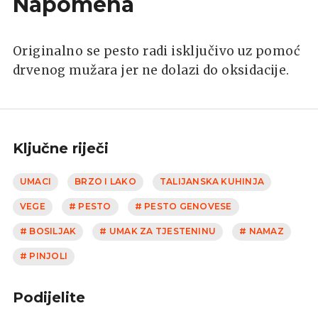
Napomena
Originalno se pesto radi isključivo uz pomoć
drvenog mužara jer ne dolazi do oksidacije.
Ključne riječi
UMACI
BRZO I LAKO
TALIJANSKA KUHINJA
VEGE
# PESTO
# PESTO GENOVESE
# BOSILJAK
# UMAK ZA TJESTENINU
# NAMAZ
# PINJOLI
Podijelite