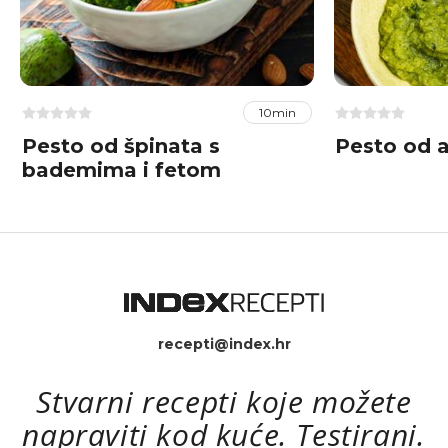
10min
Pesto od špinata s
Pesto od 
bademima i fetom
recepti@index.hr
Stvarni recepti koje možete
napraviti kod kuće. Testirani.