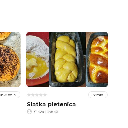
1h 30min
55min
Slatka pletenica
Jedn
peci
Slava Hodak