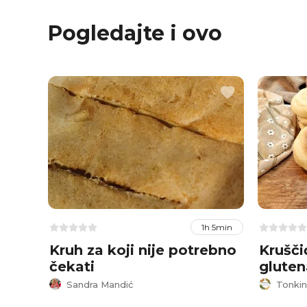
Pogledajte i ovo
1h 5min
Kruh za koji nije potrebno
Krušči
čekati
gluten
Sandra Mandić
Tonkin