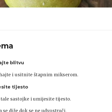
ema
jte blitvu
hajte i usitnite štapnim mikserom.
site tijesto
tale sastojke i umijesite tijesto.
a se diže dok se ne udvostruči.