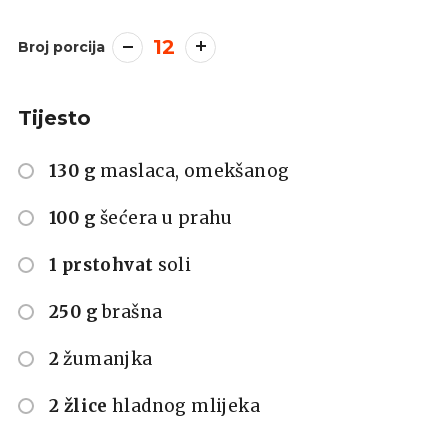
12
Broj porcija
Tijesto
130 g
maslaca, omekšanog
100 g
šećera u prahu
1 prstohvat
soli
250 g
brašna
2
žumanjka
2 žlice
hladnog mlijeka