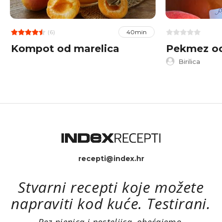
(6)
40min
Kompot od marelica
Pekmez od
Birilica
recepti@index.hr
Stvarni recepti koje možete
napraviti kod kuće. Testirani.