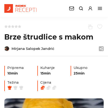
Brze štrudlice s makom
Mirjana Salopek Jandrić
Priprema
Kuhanje
Ukupno
10min
15min
25min
Težina
Cijena