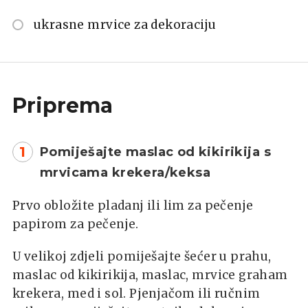
ukrasne mrvice za dekoraciju
Priprema
1
Pomiješajte maslac od kikirikija s
mrvicama krekera/keksa
Prvo obložite pladanj ili lim za pečenje
papirom za pečenje.
U velikoj zdjeli pomiješajte šećer u prahu,
maslac od kikirikija, maslac, mrvice graham
krekera, med i sol. Pjenjačom ili ručnim