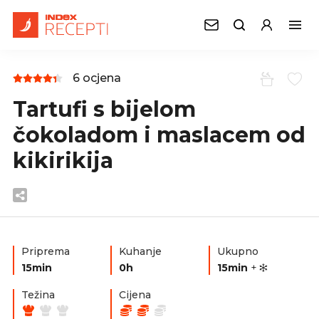
6 ocjena
Tartufi s bijelom
čokoladom i maslacem od
kikirikija
Priprema
Kuhanje
Ukupno
15min
0h
15min
+
Težina
Cijena