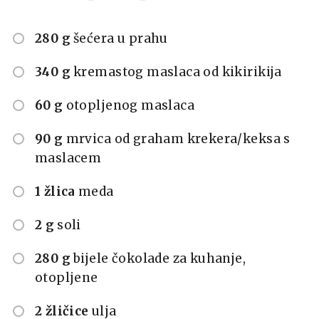
280 g
šećera u prahu
340 g
kremastog maslaca od kikirikija
60 g
otopljenog maslaca
90 g
mrvica od graham krekera/keksa s
maslacem
1 žlica
meda
2 g
soli
280 g
bijele čokolade za kuhanje,
otopljene
2 žličice
ulja