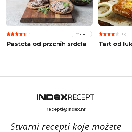
(5)
(13)
25min
Pašteta od prženih srdela
Tart od lu
recepti@index.hr
Stvarni recepti koje možete