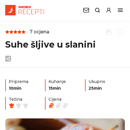
7 ocjena
Suhe šljive u slanini
Priprema
Kuhanje
Ukupno
10min
15min
25min
Težina
Cijena