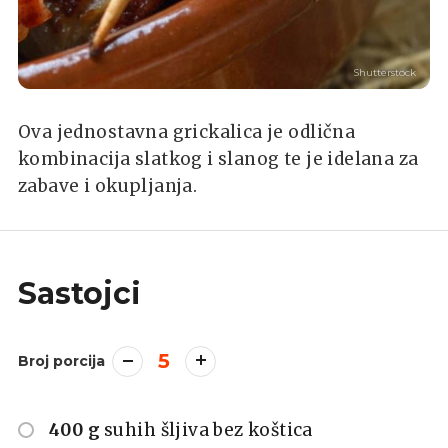
Shutterstock
Ova jednostavna grickalica je odlična
kombinacija slatkog i slanog te je idelana za
zabave i okupljanja.
Sastojci
5
Broj porcija
400 g
suhih šljiva bez koštica