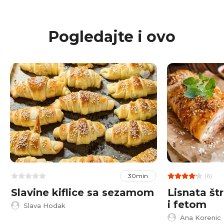
Pogledajte i ovo
(6)
30min
Slavine kiflice sa sezamom
Lisnata št
i fetom
Slava Hodak
Ana Korenic