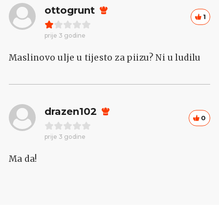
ottogrunt
1
prije 3 godine
Maslinovo ulje u tijesto za piizu? Ni u ludilu
drazen102
0
prije 3 godine
Ma da!