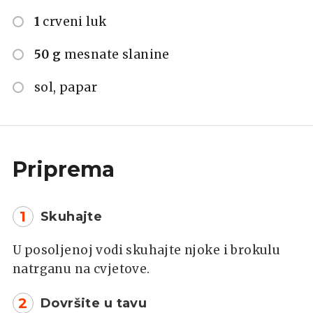
1
crveni luk
50 g
mesnate slanine
sol, papar
Priprema
1
Skuhajte
U posoljenoj vodi skuhajte njoke i brokulu
natrganu na cvjetove.
2
Dovršite u tavu