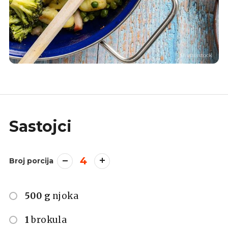
Shutterstock
Sastojci
4
Broj porcija
500 g
njoka
1
brokula