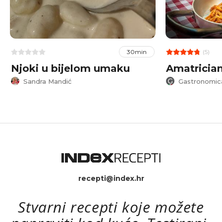
(5)
30min
Njoki u bijelom umaku
Amatricia
Sandra Mandić
Gastronomic
recepti@index.hr
Stvarni recepti koje možete